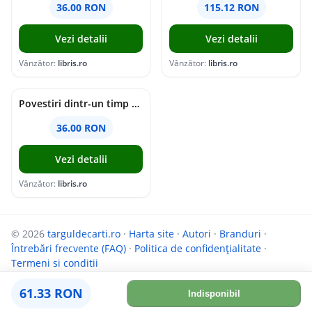
36.00 RON
115.12 RON
Vezi detalii
Vezi detalii
Vânzător:
libris.ro
Vânzător:
libris.ro
Povestiri dintr-un timp suspendat - Simona Mihutiu
36.00 RON
Vezi detalii
Vânzător:
libris.ro
© 2026
targuldecarti.ro
·
Harta site
·
Autori
·
Branduri
·
Întrebări frecvente (FAQ)
·
Politica de confidențialitate
·
Termeni si conditii
Parteneri:
InfoCompanii.ro
și
GoShopping.ro
61.33 RON
Indisponibil