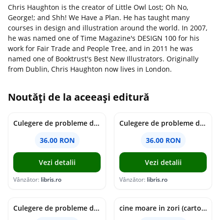
Chris Haughton is the creator of Little Owl Lost; Oh No,
George!; and Shh! We Have a Plan. He has taught many
courses in design and illustration around the world. In 2007,
he was named one of Time Magazine's DESIGN 100 for his
work for Fair Trade and People Tree, and in 2011 he was
named one of Booktrust's Best New Illustrators. Originally
from Dublin, Chris Haughton now lives in London.
Noutăți de la aceeași editură
Culegere de probleme de matematica - Clasa 7 - Ioana Monalisa Manea
Culegere de probleme de matematica - Clasa 6 - Ioana Monalisa Manea, Cristina Neagoe
36.00 RON
36.00 RON
Vezi detalii
Vezi detalii
Vânzător:
libris.ro
Vânzător:
libris.ro
Culegere de probleme de matematica - Clasa 5 - Ioana Monalisa Manea, Cristina Neagoe
cine moare in zori (cartonata) - holly jackson