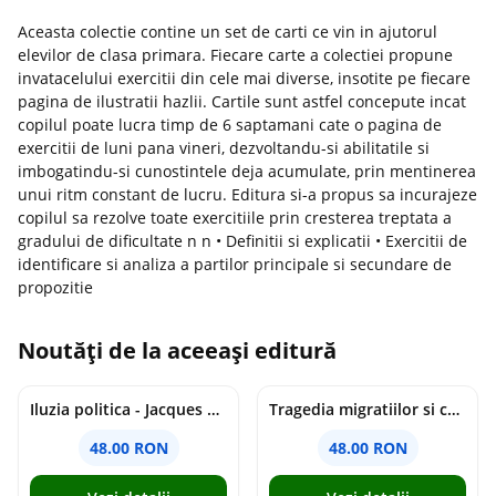
Aceasta colectie contine un set de carti ce vin in ajutorul
elevilor de clasa primara. Fiecare carte a colectiei propune
invatacelului exercitii din cele mai diverse, insotite pe fiecare
pagina de ilustratii hazlii. Cartile sunt astfel concepute incat
copilul poate lucra timp de 6 saptamani cate o pagina de
exercitii de luni pana vineri, dezvoltandu-si abilitatile si
imbogatindu-si cunostintele deja acumulate, prin mentinerea
unui ritm constant de lucru. Editura si-a propus sa incurajeze
copilul sa rezolve toate exercitiile prin cresterea treptata a
gradului de dificultate n n • Definitii si explicatii • Exercitii de
identificare si analiza a partilor principale si secundare de
propozitie
Noutăți de la aceeași editură
Iluzia politica - Jacques Ellul
Tragedia migratiilor si caderea imperiilor. Sfantul Augustin si noi - Chantal Delsol
48.00 RON
48.00 RON