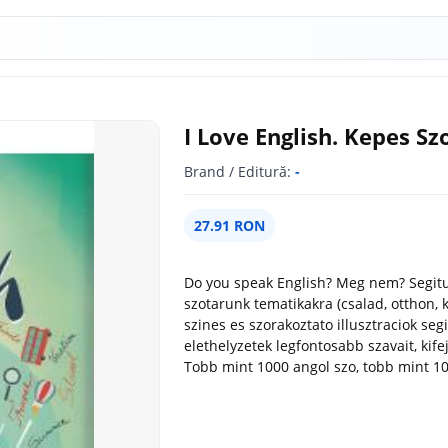
I Love English. Kepes Sz
Brand / Editură:
-
27.91 RON
Do you speak English? Meg nem? Segitun
szotarunk tematikakra (csalad, otthon, ke
szines es szorakoztato illusztraciok se
elethelyzetek legfontosabb szavait, kif
Tobb mint 1000 angol szo, tobb mint 1