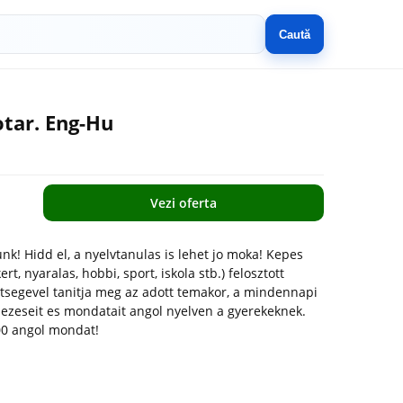
Caută
otar. Eng-Hu
Vezi oferta
k! Hidd el, a nyelvtanulas is lehet jo moka! Kepes
rt, nyaralas, hobbi, sport, iskola stb.) felosztott
gitsegevel tanitja meg az adott temakor, a mindennapi
ejezeseit es mondatait angol nyelven a gyerekeknek.
00 angol mondat!