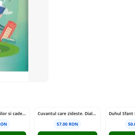
Tragedia migratiilor si caderea imperiilor. Sfantul Augustin si noi - Chantal Delsol
Cuvantul care zideste. Dialoguri - Vartan Arachelian
RON
57.00 RON
50