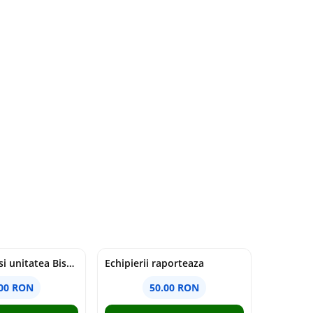
Duhul Sfant si unitatea Bisericii. Jurnal de Conciliu - Andre Scrima
Echipierii raporteaza
.00 RON
50.00 RON