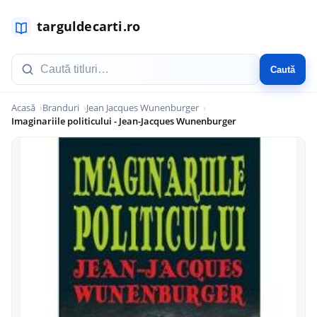
Caută
Acasă
Branduri
Jean Jacques Wunenburger
Imaginariile politicului - Jean-Jacques Wunenburger