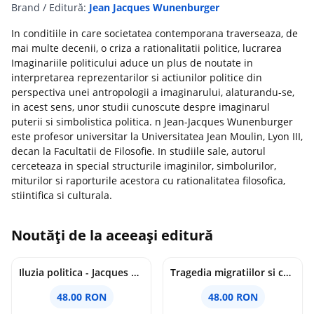
Brand / Editură:
Jean Jacques Wunenburger
In conditiile in care societatea contemporana traverseaza, de
mai multe decenii, o criza a rationalitatii politice, lucrarea
Imaginariile politicului aduce un plus de noutate in
interpretarea reprezentarilor si actiunilor politice din
perspectiva unei antropologii a imaginarului, alaturandu-se,
in acest sens, unor studii cunoscute despre imaginarul
puterii si simbolistica politica. n Jean-Jacques Wunenburger
este profesor universitar la Universitatea Jean Moulin, Lyon III,
decan la Facultatii de Filosofie. In studiile sale, autorul
cerceteaza in special structurile imaginilor, simbolurilor,
miturilor si raporturile acestora cu rationalitatea filosofica,
stiintifica si culturala.
Noutăți de la aceeași editură
Iluzia politica - Jacques Ellul
Tragedia migratiilor si caderea imperiilor. Sfantul Augustin si noi - Chantal Delsol
48.00 RON
48.00 RON