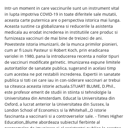
Intr-un moment in care vaccinurile sunt un instrument vital
in lupta impotriva COVID-19 in toate diferitele sale mutatii,
aceasta carte puternica are o perspectiva istorica mai lunga.
Aceasta sustine ca globalizarea si reducerile la asistenta
medicala au erodat increderea in institutiile care produc si
furnizeaza vaccinuri de mai bine de treizeci de ani.
Povesteste istoria imunizarii, de la munca primilor pionieri,
cum ar fi Louis Pasteur si Robert Koch, prin eradicarea
variolei in 1980, pana la introducerea recenta a noilor tipuri
de vaccinuri modificate ge!netic. Imunizarea expune limitele
autoritatilor de sanatate publica, sugerand in acelasi timp
cum acestea ne pot restabili increderea. Expertii in sanatate
publica si toti cei care iau in con-siderare vaccinari ar trebui
sa citeasca aceasta istorie actuala.STUART BLUME, D.Phil.,
este profesor emerit de studii in stiinta si tehnolo!gie la
Universitatea din Amsterdam. Educat la Universitatea din
Oxford, a lucrat anterior la Universitatea din Sussex, la
London School of Economics si la Whitehall.,,O istorie
fascinanta a vaccinarii si a controverselor sale. - Times Higher
Education,,Blume abordeaza subiectul fierbinte al