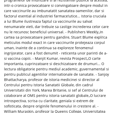
programelor de imunizare si al rezistentei publice la acestea,
intr-o cronica provocatoare si convingatoare despre modul in
care vaccinurile au imbunatatit sanatatea oamenilor, dar si
factorul esential al industriei farmace!utice... Istoria cruciala
a lui Blume ilustreaza faptul ca vaccinurile au salvat
nenumarate vieti, dar trebuie sa castige increderea celor care
nu le recunosc beneficiul universal. - Publishers Weekly,,In
cartea sa provocatoare pentru gandire, Stuart Blume expli!ca
meticulos modul exact in care vaccinurile protejeaza corpul
uman, inainte de a continua sa exploreze fenomenul
ingrijorator, care a fost denumit - reticenta unor parinti de a-
si vaccina copiii. - Manjit Kumar, revista Prospect,,O carte
importanta, cuprinzatoare si deschizatoare de drumuri... O
lectura obligatorie pentru mediul academic, guvernamental si
pentru publicul agentiilor internationale de sanatate. - Sanjoy
Bhattacharya, profesor de istoria medicinei si director al
Centrului pentru Istoria Sanatatii Globale, din cadrul
Universitatii din York, Marea Britanie, si sef al Centrului de
colaborare al OMS pentru istoria sanatatii globale,,O lucrare
introspectiva, scrisa cu claritate, geniala si extrem de
sofisticata, despre originile fenomenului in crestere al. -
William Muraskin, profesor la Queens College, Universitatea