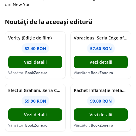
din New Yor
Noutăți de la aceeași editură
Verity (Ediție de film)
Voracious. Seria Edge of Darkness Vol.2
52.40 RON
57.60 RON
Vezi detalii
Vezi detalii
Vânzător:
BookZone.ro
Vânzător:
BookZone.ro
Efectul Graham. Seria Campus Diaries Vol.1
Pachet Inflamație metabolism și creier
59.90 RON
99.00 RON
Vezi detalii
Vezi detalii
Vânzător:
BookZone.ro
Vânzător:
BookZone.ro