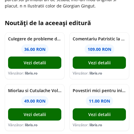
placut. n n Ilustratii color de Giorgian Gingut.
Noutăți de la aceeași editură
Culegere de probleme de matematica - Clasa 8 - Ioana Monalisa Manea, Cristina Neagoe
Comentariu Patristic la Scriptura. Vechiul Testament II. Geneza, 12-50 - George Claudiu Tutu, Mark Sheridan, Alexander Baumgarten, Thomas C. Oden
36.00 RON
109.00 RON
Vezi detalii
Vezi detalii
Vânzător:
libris.ro
Vânzător:
libris.ro
Miorlau si Cutulache Vol.1: Cu bicicleta pana la Luna - Timo Parvela
Povestiri mici pentru inimi mari - Adrian Chiaga, Cristina Chiaga
49.00 RON
11.00 RON
Vezi detalii
Vezi detalii
Vânzător:
libris.ro
Vânzător:
libris.ro