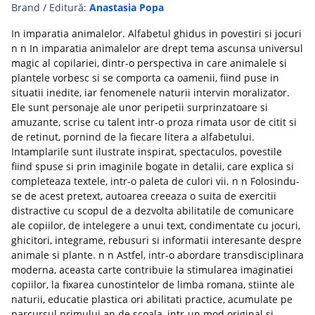
Brand / Editură:
Anastasia Popa
In imparatia animalelor. Alfabetul ghidus in povestiri si jocuri
n n In imparatia animalelor are drept tema ascunsa universul
magic al copilariei, dintr-o perspectiva in care animalele si
plantele vorbesc si se comporta ca oamenii, fiind puse in
situatii inedite, iar fenomenele naturii intervin moralizator.
Ele sunt personaje ale unor peripetii surprinzatoare si
amuzante, scrise cu talent intr-o proza rimata usor de citit si
de retinut, pornind de la fiecare litera a alfabetului.
Intamplarile sunt ilustrate inspirat, spectaculos, povestile
fiind spuse si prin imaginile bogate in detalii, care explica si
completeaza textele, intr-o paleta de culori vii. n n Folosindu-
se de acest pretext, autoarea creeaza o suita de exercitii
distractive cu scopul de a dezvolta abilitatile de comunicare
ale copiilor, de intelegere a unui text, condimentate cu jocuri,
ghicitori, integrame, rebusuri si informatii interesante despre
animale si plante. n n Astfel, intr-o abordare transdisciplinara
moderna, aceasta carte contribuie la stimularea imaginatiei
copiilor, la fixarea cunostintelor de limba romana, stiinte ale
naturii, educatie plastica ori abilitati practice, acumulate pe
parcursul primului an de scoala, intr-un mod original si