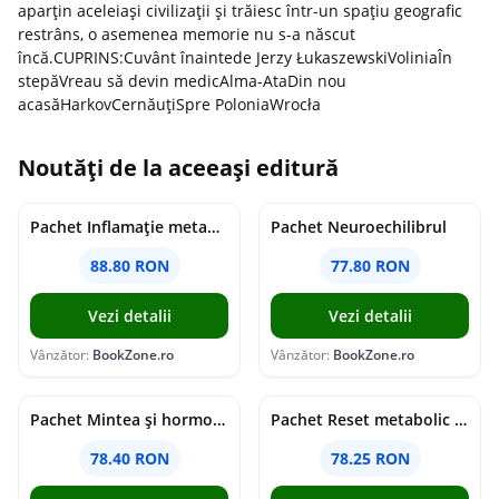
aparțin aceleiași civilizații și trăiesc într-un spațiu geografic
restrâns, o asemenea memorie nu s-a născut
încă.CUPRINS:Cuvânt înaintede Jerzy ŁukaszewskiVoliniaÎn
stepăVreau să devin medicAlma-AtaDin nou
acasăHarkovCernăuțiSpre PoloniaWrocła
Noutăți de la aceeași editură
Pachet Inflamație metabolism și creier
Pachet Neuroechilibrul
88.80 RON
77.80 RON
Vezi detalii
Vezi detalii
Vânzător:
BookZone.ro
Vânzător:
BookZone.ro
Pachet Mintea și hormonii tăi
Pachet Reset metabolic complet
78.40 RON
78.25 RON