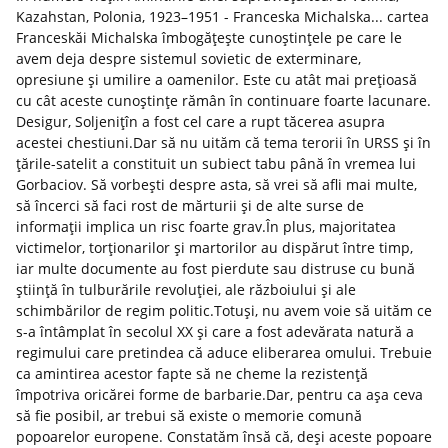
Kazahstan, Polonia, 1923–1951 - Franceska Michalska... cartea
Franceskăi Michalska îmbogățește cunoștințele pe care le
avem deja despre sistemul sovietic de exterminare,
opresiune și umilire a oamenilor. Este cu atât mai prețioasă
cu cât aceste cunoștințe rămân în continuare foarte lacunare.
Desigur, Soljenițîn a fost cel care a rupt tăcerea asupra
acestei chestiuni.Dar să nu uităm că tema terorii în URSS și în
țările-satelit a constituit un subiect tabu până în vremea lui
Gorbaciov. Să vorbești despre asta, să vrei să afli mai multe,
să încerci să faci rost de mărturii și de alte surse de
informații implica un risc foarte grav.În plus, majoritatea
victimelor, torționarilor și martorilor au dispărut între timp,
iar multe documente au fost pierdute sau distruse cu bună
știință în tulburările revoluției, ale războiului și ale
schimbărilor de regim politic.Totuși, nu avem voie să uităm ce
s-a întâmplat în secolul XX și care a fost adevărata natură a
regimului care pretindea că aduce eliberarea omului. Trebuie
ca amintirea acestor fapte să ne cheme la rezistență
împotriva oricărei forme de barbarie.Dar, pentru ca așa ceva
să fie posibil, ar trebui să existe o memorie comună
popoarelor europene. Constatăm însă că, deși aceste popoare