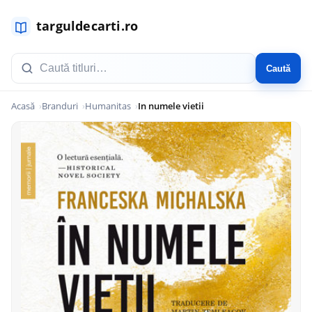
Caută
Acasă
Branduri
Humanitas
In numele vietii