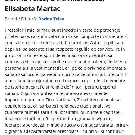
Elisabeta Martac
Brand / Editură:
Dorina Telea
Prescolarii mici si mari sunt insotiti in carte de personaje
prietenoase, care ii invata cum sa se comporte in societate si
cum sa intre in relatie cu cei din jurul lor. Astfel, copiii sunt
deprinsi sa accepte si sa respecte regulile de convietuire in
grup, sa manifeste spirit de echipa, sa se prezinte, sa
cunoasca si sa aplice regulile de circulatie rutiera, de igiena
personala si a vestimentatiei, ori pe cele privind alimentatia
sanatoasa, protectia vietii proprii si a celor din jur, precum si
a mediului inconjurator. n n Lucrarea cuprinde si elemente
de istorie, geografie si religie definitorii pentru poporul
roman. Copiii vor putea sa recunoasca evenimente
importante precum Ziua Nationala, Ziua Internationala a
Copilului s.a., ori sarbatori religioase traditionale, vor
cunoaste numele tarii si al localitatii lor, numele capitalei,
insemnele tarii. n n Respectand programa in vigoare,
lucrarea abordeaza in mod atractiv o tematica variata, printr-
o grafica adecvata varstei prescolare - culori vii si contururi