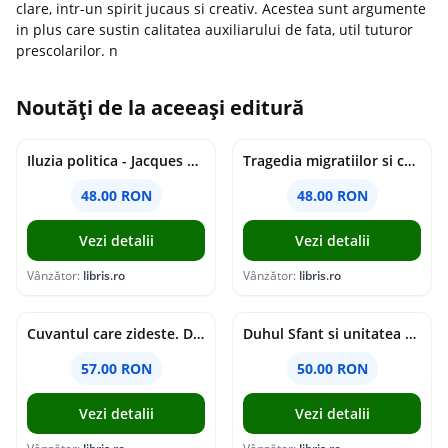
clare, intr-un spirit jucaus si creativ. Acestea sunt argumente
in plus care sustin calitatea auxiliarului de fata, util tuturor
prescolarilor. n
Noutăți de la aceeași editură
Iluzia politica - Jacques Ellul
Tragedia migratiilor si caderea imperiilor. Sfantul Augustin si noi - Chantal Delsol
48.00 RON
48.00 RON
Vezi detalii
Vezi detalii
Vânzător:
libris.ro
Vânzător:
libris.ro
Cuvantul care zideste. Dialoguri - Vartan Arachelian
Duhul Sfant si unitatea Bisericii. Jurnal de Conciliu - Andre Scrima
57.00 RON
50.00 RON
Vezi detalii
Vezi detalii