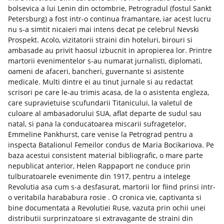
bolsevica a lui Lenin din octombrie, Petrogradul (fostul Sankt
Petersburg) a fost intr-o continua framantare, iar acest lucru
nu s-a simtit nicaieri mai intens decat pe celebrul Nevski
Prospekt. Acolo, vizitatorii straini din hoteluri, birouri si
ambasade au privit haosul izbucnit in apropierea lor. Printre
martorii evenimentelor s-au numarat jurnalisti, diplomati,
oameni de afaceri, bancheri, guvernante si asistente
medicale. Multi dintre ei au tinut jurnale si au redactat
scrisori pe care le-au trimis acasa, de la o asistenta engleza,
care supravietuise scufundarii Titanicului, la valetul de
culoare al ambasadorului SUA, aflat departe de sudul sau
natal, si pana la conducatoarea miscarii sufragetelor,
Emmeline Pankhurst, care venise la Petrograd pentru a
inspecta Batalionul Femeilor condus de Maria Bocikariova. Pe
baza acestui consistent material bibliografic, o mare parte
nepublicat anterior, Helen Rappaport ne conduce prin
tulburatoarele evenimente din 1917, pentru a intelege
Revolutia asa cum s-a desfasurat, martorii lor fiind prinsi intr-
o veritabila harababura rosie . O cronica vie, captivanta si
bine documentata a Revolutiei Ruse, vazuta prin ochii unei
distributii surprinzatoare si extravagante de straini din