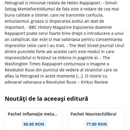
Petrograd si minunat redata de Helen Rappaport. - Simon
Sebag MontefioreVolumul de fata este o redare de cea mai
buna calitate a istoriei, care ne transmite confuzia,
entuziasmul, groaza si disperarea acelui an atat de
important. - BBC History Magazine Expunerea doamnei
Rappaport poate servi foarte bine drept o introducere a unui
an complicat, dar este si mai valoroasa pentru consemnarea
impresiilor celor care l-au trait. - The Wall Street Journal Unul
dintre punctele forte ale acestei carti este modul in care
imprevizibilul si festivul se imbina in paginile ei. - The
Washington Times Rappaport contureaza o imagine a
Revolutiei Ruse din punctul de vedere al strainilor care se
aflau la Petrograd in acele momente [...]. O istorie cu
adevarat valoroasa a Revolutiei Ruse. - Kirkus Review
Noutăți de la aceeași editură
Pachet Inflamație metabolism și creier
Pachet Neuroechilibrul
88.80 RON
77.80 RON