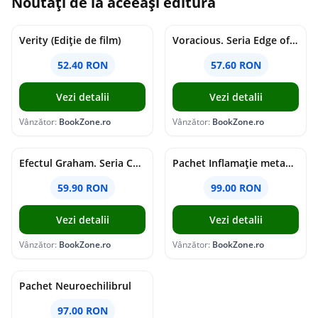
Noutăți de la aceeași editură
Verity (Ediție de film)
Voracious. Seria Edge of Darkness Vol.2
52.40 RON
57.60 RON
Vezi detalii
Vezi detalii
Vânzător:
BookZone.ro
Vânzător:
BookZone.ro
Efectul Graham. Seria Campus Diaries Vol.1
Pachet Inflamație metabolism și creier
59.90 RON
99.00 RON
Vezi detalii
Vezi detalii
Vânzător:
BookZone.ro
Vânzător:
BookZone.ro
Pachet Neuroechilibrul
97.00 RON