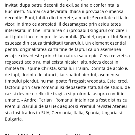
invitat, dupa patru decenii de exil, sa tina o conferinta la
Bucuresti. Numai ca adevarata Ithaca ii provoaca o imensa
deceptie: Buni, iubita din tinerete, a murit; Securitatea il ia in
vizor, in timp ce apropiatii il dezamagesc prin asiduitatea
interesata; in fine, intalnirea cu (probabil) singurul om care i-
ar fi putut face o impresie favorabila (Daniel, nepotul lui Buni)
esueaza din cauza timiditatii tanarului. Un element esential
pentru originalitatea cartii tine de faptul ca un asemenea
voiaj se dovedeste prin chiar natura sa utopic: Ceea ce vrei sa
regasesti acolo nu mai exista nicaieri altundeva decat in
mintea ta , spune Christa, sotia lui Traian. Dorinta de acolo e,
de fapt, dorinta de atunci , iar spatiul pierdut, asemenea
timpului pierdut, nu mai poate fi regasit vreodata. Este, cred,
factorul prin care romanul isi depaseste statutul de studiu de
caz si devine o reflectie tragica si profunda asupra conditiei
umane. - Andrei Terian Romanul Intalnirea a fost distins cu
Premiul Ziarului de Iasi (ex aequo) si Premiul revistei Ateneu
si a fost tradus in SUA, Germania, Italia, Spania, Ungaria si
Bulgaria.