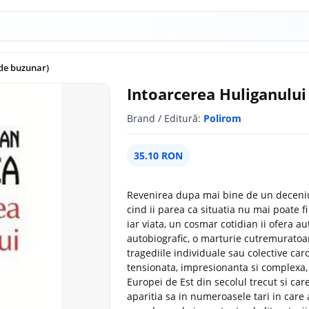
 de buzunar)
Intoarcerea Huliganului 
Brand / Editură:
Polirom
35.10 RON
Revenirea dupa mai bine de un deceniu 
cind ii parea ca situatia nu mai poate f
iar viata, un cosmar cotidian ii ofera a
autobiografic, o marturie cutremuratoare
tragediile individuale sau colective car
tensionata, impresionanta si complexa,
Europei de Est din secolul trecut si car
aparitia sa in numeroasele tari in care