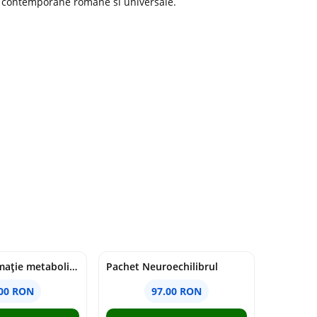
i contemporane romane si universale.
Pachet Inflamație metabolism și creier
Pachet Neuroechilibrul
.00 RON
97.00 RON