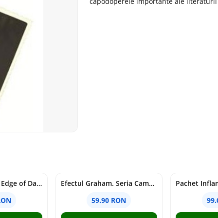
capodoperele importante ale literaturi
Voracious. Seria Edge of Darkness Vol.2
Efectul Graham. Seria Campus Diaries Vol.1
RON
59.90 RON
99