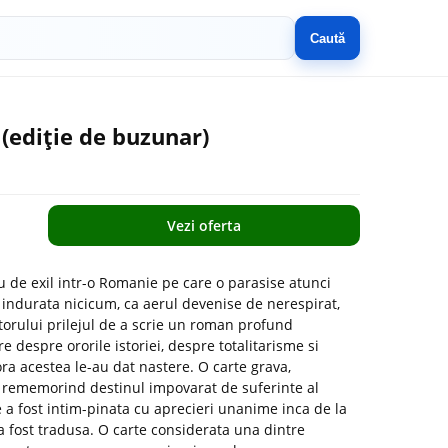
Caută
(ediție de buzunar)
Vezi oferta
de exil intr-o Romanie pe care o parasise atunci
i indurata nicicum, ca aerul devenise de nerespirat,
utorului prilejul de a scrie un roman profund
 despre ororile istoriei, despre totalitarisme si
ora acestea le-au dat nastere. O carte grava,
 rememorind destinul impovarat de suferinte al
e a fost intim-pinata cu aprecieri unanime inca de la
 a fost tradusa. O carte considerata una dintre