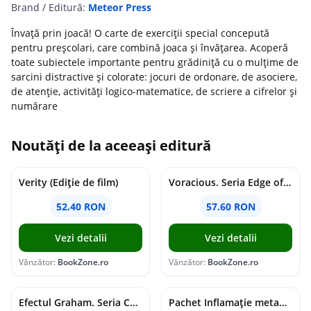
Brand / Editură:
Meteor Press
Învaţă prin joacă! O carte de exerciţii special concepută
pentru preşcolari, care combină joaca şi învăţarea. Acoperă
toate subiectele importante pentru grădiniţă cu o mulţime de
sarcini distractive şi colorate: jocuri de ordonare, de asociere,
de atenţie, activităţi logico-matematice, de scriere a cifrelor şi
numărare
Noutăți de la aceeași editură
Verity (Ediție de film)
Voracious. Seria Edge of Darkness Vol.2
52.40 RON
57.60 RON
Vezi detalii
Vezi detalii
Vânzător:
BookZone.ro
Vânzător:
BookZone.ro
Efectul Graham. Seria Campus Diaries Vol.1
Pachet Inflamație metabolism și creier