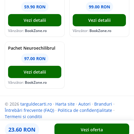
59.90 RON
99.00 RON
Vezi detalii
Vezi detalii
Vânzător:
BookZone.ro
Vânzător:
BookZone.ro
Pachet Neuroechilibrul
97.00 RON
Vezi detalii
Vânzător:
BookZone.ro
© 2026
targuldecarti.ro
·
Harta site
·
Autori
·
Branduri
·
Întrebări frecvente (FAQ)
·
Politica de confidențialitate
·
Termeni si conditii
Parteneri:
InfoCompanii.ro
și
GoShopping.ro
23.60 RON
Vezi oferta