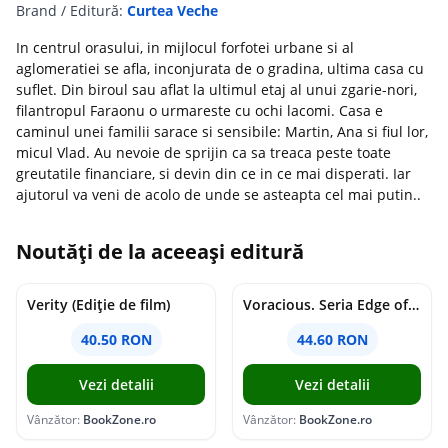
Brand / Editură:
Curtea Veche
In centrul orasului, in mijlocul forfotei urbane si al
aglomeratiei se afla, inconjurata de o gradina, ultima casa cu
suflet. Din biroul sau aflat la ultimul etaj al unui zgarie-nori,
filantropul Faraonu o urmareste cu ochi lacomi. Casa e
caminul unei familii sarace si sensibile: Martin, Ana si fiul lor,
micul Vlad. Au nevoie de sprijin ca sa treaca peste toate
greutatile financiare, si devin din ce in ce mai disperati. Iar
ajutorul va veni de acolo de unde se asteapta cel mai putin..
Noutăți de la aceeași editură
Verity (Ediție de film)
Voracious. Seria Edge of Darkness Vol.2
40.50 RON
44.60 RON
Vezi detalii
Vezi detalii
Vânzător:
BookZone.ro
Vânzător:
BookZone.ro