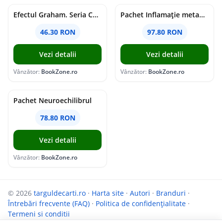
Efectul Graham. Seria Campus Diaries Vol.1
Pachet Inflamație metabolism și creier
46.30 RON
97.80 RON
Vezi detalii
Vezi detalii
Vânzător:
BookZone.ro
Vânzător:
BookZone.ro
Pachet Neuroechilibrul
78.80 RON
Vezi detalii
Vânzător:
BookZone.ro
© 2026
targuldecarti.ro
·
Harta site
·
Autori
·
Branduri
·
Întrebări frecvente (FAQ)
·
Politica de confidențialitate
·
Termeni si conditii