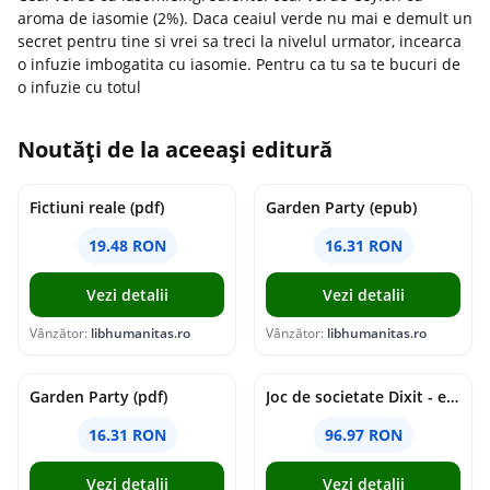
aroma de iasomie (2%). Daca ceaiul verde nu mai e demult un
secret pentru tine si vrei sa treci la nivelul urmator, incearca
o infuzie imbogatita cu iasomie. Pentru ca tu sa te bucuri de
o infuzie cu totul
Noutăți de la aceeași editură
Fictiuni reale (pdf)
Garden Party (epub)
19.48 RON
16.31 RON
Vezi detalii
Vezi detalii
Vânzător:
libhumanitas.ro
Vânzător:
libhumanitas.ro
Garden Party (pdf)
Joc de societate Dixit - extensia Revelations
16.31 RON
96.97 RON
Vezi detalii
Vezi detalii