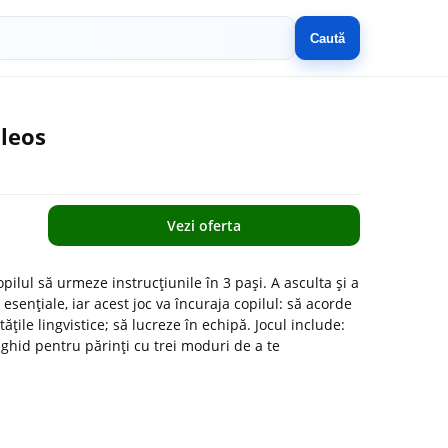
Caută
bleos
Vezi oferta
pilul să urmeze instrucțiunile în 3 pași. A asculta și a
 esențiale, iar acest joc va încuraja copilul: să acorde
itățile lingvistice; să lucreze în echipă. Jocul include:
 ghid pentru părinți cu trei moduri de a te