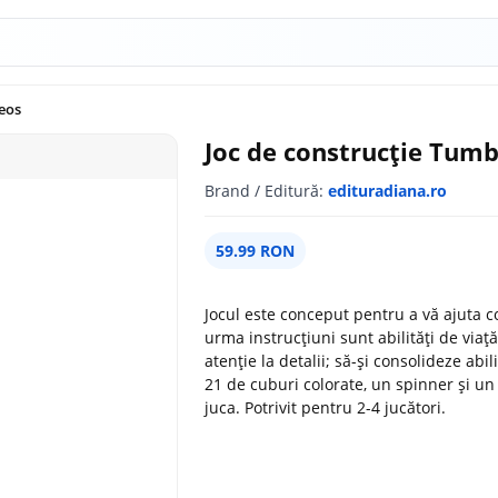
eos
Joc de construcție Tum
Brand / Editură:
edituradiana.ro
59.99 RON
Jocul este conceput pentru a vă ajuta co
urma instrucțiuni sunt abilități de viață
atenție la detalii; să-și consolideze abil
21 de cuburi colorate, un spinner și un
juca. Potrivit pentru 2-4 jucători.