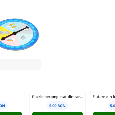
Puzzle necompletat din carton - 36 de piese, 17 x 25 cm
RON
5.00 RON
5.