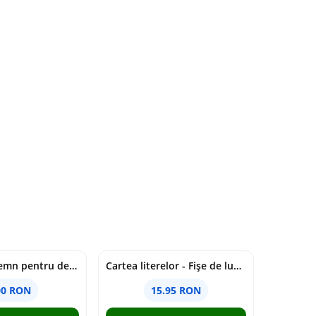
Fluture din lemn pentru decorare, 12 x15 cm
Cartea literelor - Fișe de lucru
00 RON
15.95 RON