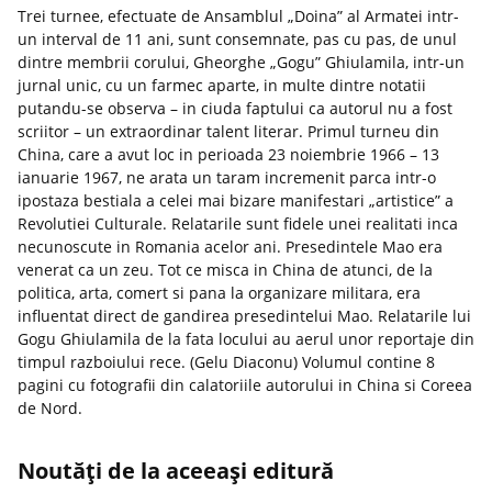
Trei turnee, efectuate de Ansamblul „Doina” al Armatei intr-
un interval de 11 ani, sunt consemnate, pas cu pas, de unul
dintre membrii corului, Gheorghe „Gogu” Ghiulamila, intr-un
jurnal unic, cu un farmec aparte, in multe dintre notatii
putandu-se observa – in ciuda faptului ca autorul nu a fost
scriitor – un extraordinar talent literar. Primul turneu din
China, care a avut loc in perioada 23 noiembrie 1966 – 13
ianuarie 1967, ne arata un taram incremenit parca intr-o
ipostaza bestiala a celei mai bizare manifestari „artistice” a
Revolutiei Culturale. Relatarile sunt fidele unei realitati inca
necunoscute in Romania acelor ani. Presedintele Mao era
venerat ca un zeu. Tot ce misca in China de atunci, de la
politica, arta, comert si pana la organizare militara, era
influentat direct de gandirea presedintelui Mao. Relatarile lui
Gogu Ghiulamila de la fata locului au aerul unor reportaje din
timpul razboiului rece. (Gelu Diaconu) Volumul contine 8
pagini cu fotografii din calatoriile autorului in China si Coreea
de Nord.
Noutăți de la aceeași editură