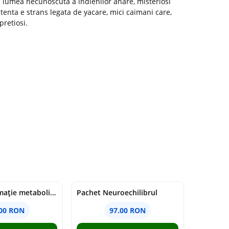
n lumea necunoscuta a indienilor anare, misteriosi
istenta e strans legata de yacare, mici caimani care,
retiosi.
Pachet Inflamație metabolism și creier
Pachet Neuroechilibrul
.00 RON
97.00 RON