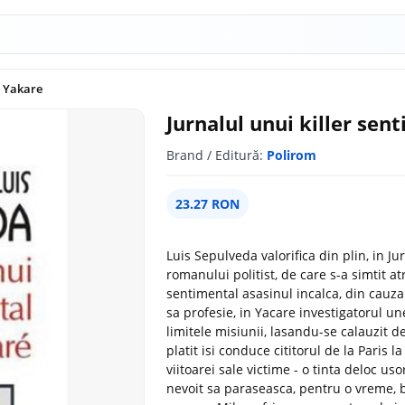
. Yakare
Jurnalul unui killer sen
Brand / Editură:
Polirom
23.27 RON
Luis Sepulveda valorifica din plin, in Ju
romanului politist, de care s-a simtit a
sentimental asasinul incalca, din cauza
sa profesie, in Yacare investigatorul u
limitele misiunii, lasandu-se calauzit de 
platit isi conduce cititorul de la Paris 
viitoarei sale victime - o tinta deloc uso
nevoit sa paraseasca, pentru o vreme, bi