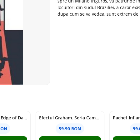
spre un Milano friguros, va patrunde i
locuitori din sudul Braziliei, a caror ex
dupa cum se va vedea, sunt extrem de p
Voracious. Seria Edge of Darkness Vol.2
Efectul Graham. Seria Campus Diaries Vol.1
RON
59.90 RON
99