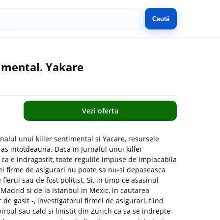
Caută
timental. Yakare
Vezi oferta
rnalul unui killer sentimental si Yacare, resursele
tras intotdeauna. Daca in Jurnalul unui killer
 ca e indragostit, toate regulile impuse de implacabila
nei firme de asigurari nu poate sa nu-si depaseasca
flerul sau de fost politist. Si, in timp ce asasinul
la Madrid si de la Istanbul in Mexic, in cautarea
r de gasit -, investigatorul firmei de asigurari, fiind
roul sau cald si linistit din Zurich ca sa se indrepte