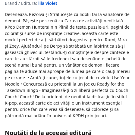
Brand / Editură:
lila violet
Desenează, Rezolvă și Strălucește ca Iidolii tăi la vânătoare de
demoni. Pășește pe scenă cu Cartea de activități neoficială
KPop Demon Hunters! n n Plină de teste, puzzle‑uri, pagini de
colorat și surse de inspirație creative, această carte este
modul perfect de a‑ți sărbători dragostea pentru Rumi, Mira
și Zoey. Ajutându‑l pe Derpy să străbată un labirint ca să‑și
găsească ghiveciul, testându‑ți cunoștințele despre cântecele
care te‑au stârnit să le fredonezi sau desenând o jachetă de
scenă numai bună pentru un vânător de demoni, fiecare
pagină te aduce mai aproape de lumea pe care o cauți mereu
pe ecrane. • Arată‑ți cunoștințele cu jocul de cuvinte Use Your
Noodle • Concurează cu prietenii la un joc cu Ready for the
Takedown Bingo • Imaginează‑ți o zi liberă perfectă cu Couch!
Couch! Couch! De la prietenii de neuitat la distracție în stilul
K‑pop, această carte de activități e un instrument esențial
pentru orice fan care vrea să deseneze, să coloreze și să
pătrundă mai adânc în universul KPDH prin jocuri.
Noutăți de la aceeași editură