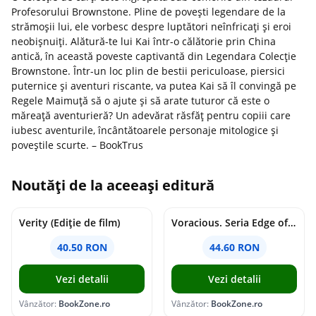
Profesorului Brownstone. Pline de povești legendare de la
strămoșii lui, ele vorbesc despre luptători neînfricați și eroi
neobișnuiți. Alătură-te lui Kai într-o călătorie prin China
antică, în această poveste captivantă din Legendara Colecție
Brownstone. Într-un loc plin de bestii periculoase, piersici
puternice și aventuri riscante, va putea Kai să îl convingă pe
Regele Maimuță să o ajute și să arate tuturor că este o
măreață aventurieră? Un adevărat răsfăț pentru copiii care
iubesc aventurile, încântătoarele personaje mitologice și
poveștile scurte. – BookTrus
Noutăți de la aceeași editură
Verity (Ediție de film)
Voracious. Seria Edge of Darkness Vol.2
40.50 RON
44.60 RON
Vezi detalii
Vezi detalii
Vânzător:
BookZone.ro
Vânzător:
BookZone.ro