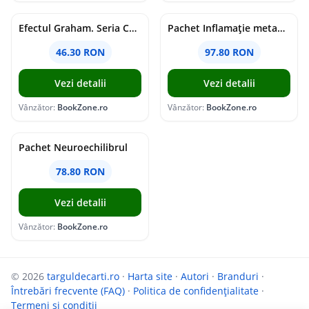
Efectul Graham. Seria Campus Diaries Vol.1
Pachet Inflamație metabolism și creier
46.30 RON
97.80 RON
Vezi detalii
Vezi detalii
Vânzător:
BookZone.ro
Vânzător:
BookZone.ro
Pachet Neuroechilibrul
78.80 RON
Vezi detalii
Vânzător:
BookZone.ro
© 2026
targuldecarti.ro
·
Harta site
·
Autori
·
Branduri
·
Întrebări frecvente (FAQ)
·
Politica de confidențialitate
·
Termeni si conditii