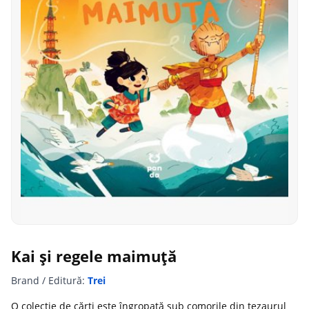
Kai și regele maimuță
Brand / Editură:
Trei
O colecție de cărți este îngropată sub comorile din tezaurul