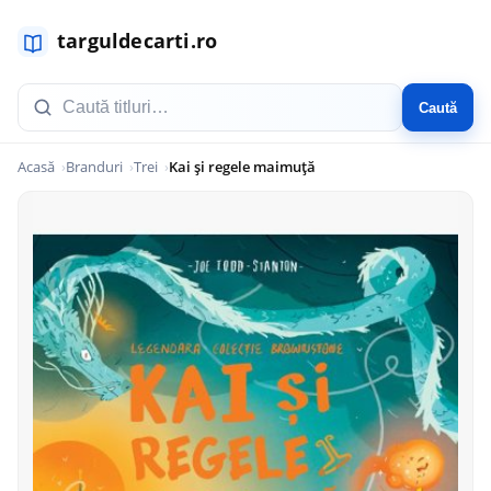
Caută
Acasă
Branduri
Trei
Kai și regele maimuță