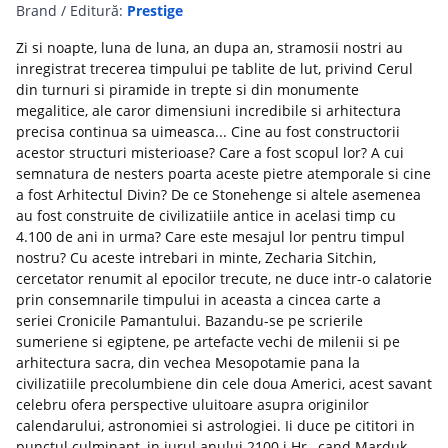
Brand / Editură:
Prestige
Zi si noapte, luna de luna, an dupa an, stramosii nostri au
inregistrat trecerea timpului pe tablite de lut, privind Cerul
din turnuri si piramide in trepte si din monumente
megalitice, ale caror dimensiuni incredibile si arhitectura
precisa continua sa uimeasca... Cine au fost constructorii
acestor structuri misterioase? Care a fost scopul lor? A cui
semnatura de nesters poarta aceste pietre atemporale si cine
a fost Arhitectul Divin? De ce Stonehenge si altele asemenea
au fost construite de civilizatiile antice in acelasi timp cu
4.100 de ani in urma? Care este mesajul lor pentru timpul
nostru? Cu aceste intrebari in minte, Zecharia Sitchin,
cercetator renumit al epocilor trecute, ne duce intr-o calatorie
prin consemnarile timpului in aceasta a cincea carte a
seriei Cronicile Pamantului. Bazandu-se pe scrierile
sumeriene si egiptene, pe artefacte vechi de milenii si pe
arhitectura sacra, din vechea Mesopotamie pana la
civilizatiile precolumbiene din cele doua Americi, acest savant
celebru ofera perspective uluitoare asupra originilor
calendarului, astronomiei si astrologiei. Ii duce pe cititori in
punctul culminant, in jurul anului 2100 i.Hr., cand Marduk,