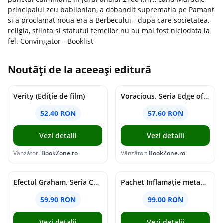
principalul zeu babilonian, a dobandit suprematia pe Pamant
si a proclamat noua era a Berbecului - dupa care societatea,
religia, stiinta si statutul femeilor nu au mai fost niciodata la
fel. Convingator - Booklist
Noutăți de la aceeași editură
Verity (Ediție de film)
Voracious. Seria Edge of Darkness Vol.2
52.40 RON
57.60 RON
Vezi detalii
Vezi detalii
Vânzător:
BookZone.ro
Vânzător:
BookZone.ro
Efectul Graham. Seria Campus Diaries Vol.1
Pachet Inflamație metabolism și creier
59.90 RON
99.00 RON
Vezi detalii
Vezi detalii