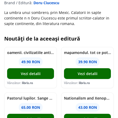
Brand / Editură:
Doru Ciucescu
La umbra unui sombrero, prin Mexic. Calatorii in sapte
continente n n Doru Ciucescu este primul scriitor-calator in
sapte continente, din literatura romana.
Noutăți de la aceeași editură
oamenii. civilizatiile antice si lucrurile uluitoare pe care le-au creat - jonny marx, charlie davis
mapamondul. tot ce poti invata dintr-o harta - raquel martin
49.90 RON
39.90 RON
Vezi detalii
Vezi detalii
Vânzător:
libris.ro
Vânzător:
libris.ro
Pastorul lupilor. Sange de varcolac - Larisa Toader
Nationalism and Xenophobia in Post-Soviet Russia - Ioana Madalina Miron
65.00 RON
43.00 RON