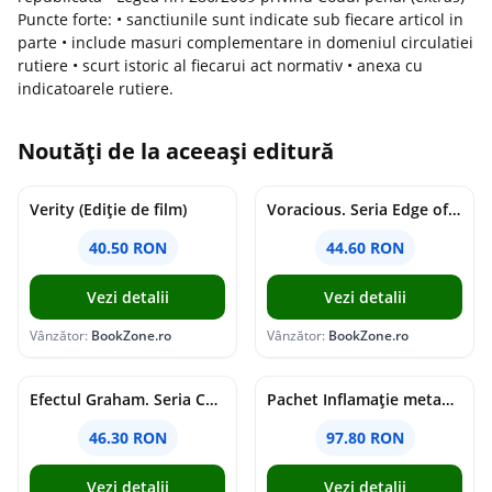
Puncte forte: • sanctiunile sunt indicate sub fiecare articol in
parte • include masuri complementare in domeniul circulatiei
rutiere • scurt istoric al fiecarui act normativ • anexa cu
indicatoarele rutiere.
Noutăți de la aceeași editură
Verity (Ediție de film)
Voracious. Seria Edge of Darkness Vol.2
40.50 RON
44.60 RON
Vezi detalii
Vezi detalii
Vânzător:
BookZone.ro
Vânzător:
BookZone.ro
Efectul Graham. Seria Campus Diaries Vol.1
Pachet Inflamație metabolism și creier
46.30 RON
97.80 RON
Vezi detalii
Vezi detalii