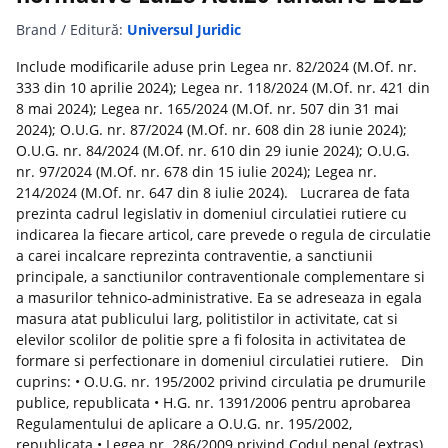
Brand / Editură:
Universul Juridic
Include modificarile aduse prin Legea nr. 82/2024 (M.Of. nr.
333 din 10 aprilie 2024); Legea nr. 118/2024 (M.Of. nr. 421 din
8 mai 2024); Legea nr. 165/2024 (M.Of. nr. 507 din 31 mai
2024); O.U.G. nr. 87/2024 (M.Of. nr. 608 din 28 iunie 2024);
O.U.G. nr. 84/2024 (M.Of. nr. 610 din 29 iunie 2024); O.U.G.
nr. 97/2024 (M.Of. nr. 678 din 15 iulie 2024); Legea nr.
214/2024 (M.Of. nr. 647 din 8 iulie 2024). Lucrarea de fata
prezinta cadrul legislativ in domeniul circulatiei rutiere cu
indicarea la fiecare articol, care prevede o regula de circulatie
a carei incalcare reprezinta contraventie, a sanctiunii
principale, a sanctiunilor contraventionale complementare si
a masurilor tehnico-administrative. Ea se adreseaza in egala
masura atat publicului larg, politistilor in activitate, cat si
elevilor scolilor de politie spre a fi folosita in activitatea de
formare si perfectionare in domeniul circulatiei rutiere. Din
cuprins: • O.U.G. nr. 195/2002 privind circulatia pe drumurile
publice, republicata • H.G. nr. 1391/2006 pentru aprobarea
Regulamentului de aplicare a O.U.G. nr. 195/2002,
republicata • Legea nr. 286/2009 privind Codul penal (extras)