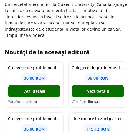
Un cercetator economic la Queen’s University, Canada, ajunge
la concluzia ca viata nu merita traita. Tentativa lui de
sinucidere esueaza insa si se trezeste aruncat inapoi in
lumea de care voia sa scape. Dar se intampla sa se
indragosteasca de o studenta. n Viata lor devine un calvar.
Timpul insa vindeca.
Noutăți de la aceeași editură
Culegere de probleme de matematica - Clasa 7 - Ioana Monalisa Manea
Culegere de probleme de matematica - Clasa 6 - Ioana Monalisa Manea, Cristina Neagoe
36.00 RON
36.00 RON
Vezi detalii
Vezi detalii
Vânzător:
libris.ro
Vânzător:
libris.ro
Culegere de probleme de matematica - Clasa 5 - Ioana Monalisa Manea, Cristina Neagoe
cine moare in zori (cartonata) - holly jackson
36.00 RON
115.12 RON