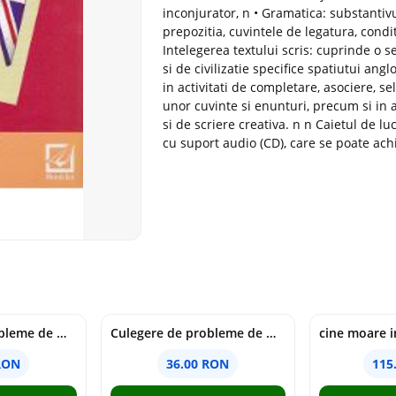
inconjurator, n • Gramatica: substantivu
prepozitia, cuvintele de legatura, condit
Intelegerea textului scris: cuprinde o s
si de civilizatie specifice spatiutui ang
in activitati de completare, asociere, se
unor cuvinte si enunturi, precum si in a
si de scriere creativa. n n Caietul de lu
cu suport audio (CD), care se poate ach
Culegere de probleme de matematica - Clasa 6 - Ioana Monalisa Manea, Cristina Neagoe
Culegere de probleme de matematica - Clasa 5 - Ioana Monalisa Manea, Cristina Neagoe
RON
36.00 RON
115