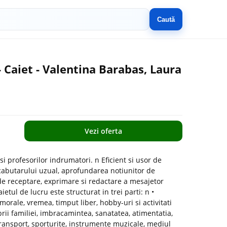
Caută
- Caiet - Valentina Barabas, Laura
Vezi oferta
si profesorilor indrumatori. n Eficient si usor de
vocabutarului uzual, aprofundarea notiunitor de
e receptare, exprimare si redactare a mesajetor
etul de lucru este structurat in trei parti: n •
 morale, vremea, timput liber, hobby-uri si activitati
ii familiei, imbracamintea, sanatatea, atimentatia,
 transport, sporturite, instrumente muzicale, mediul