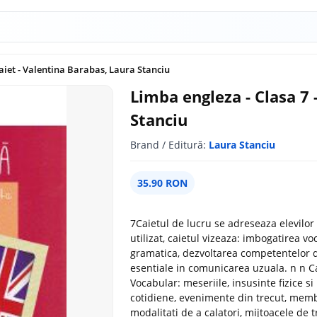
Caiet - Valentina Barabas, Laura Stanciu
Limba engleza - Clasa 7 
Stanciu
Brand / Editură:
Laura Stanciu
35.90 RON
7Caietul de lucru se adreseaza elevilor 
utilizat, caietul vizeaza: imbogatirea 
gramatica, dezvoltarea competentelor d
esentiale in comunicarea uzuala. n n Cai
Vocabular: meseriile, insusinte fizice si
cotidiene, evenimente din trecut, membr
modalitati de a calatori, mijtoacele de