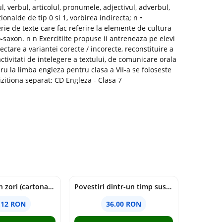
l, verbul, articolul, pronumele, adjectivul, adverbul,
ionalde de tip 0 si 1, vorbirea indirecta; n •
erie de texte care fac referire la elemente de cultura
lo-saxon. n n Exercitiite propuse ii antreneaza pe elevi
lectare a variantei corecte / incorecte, reconstituire a
ctivitati de intelegere a textului, de comunicare orala
cru la limba engleza pentru clasa a VII-a se foloseste
izitiona separat: CD Engleza - Clasa 7
cine moare in zori (cartonata) - holly jackson
Povestiri dintr-un timp suspendat - Simona Mihutiu
.12 RON
36.00 RON