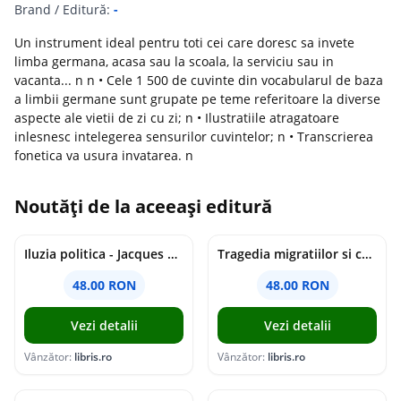
Brand / Editură:
-
Un instrument ideal pentru toti cei care doresc sa invete
limba germana, acasa sau la scoala, la serviciu sau in
vacanta... n n • Cele 1 500 de cuvinte din vocabularul de baza
a limbii germane sunt grupate pe teme referitoare la diverse
aspecte ale vietii de zi cu zi; n • Ilustratiile atragatoare
inlesnesc intelegerea sensurilor cuvintelor; n • Transcrierea
fonetica va usura invatarea. n
Noutăți de la aceeași editură
Iluzia politica - Jacques Ellul
Tragedia migratiilor si caderea imperiilor. Sfantul Augustin si noi - Chantal Delsol
48.00 RON
48.00 RON
Vezi detalii
Vezi detalii
Vânzător:
libris.ro
Vânzător:
libris.ro