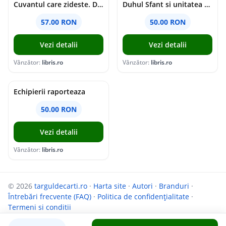
Cuvantul care zideste. Dialoguri - Vartan Arachelian
Duhul Sfant si unitatea Bisericii. Jurnal de Conciliu - Andre Scrima
57.00 RON
50.00 RON
Vezi detalii
Vezi detalii
Vânzător:
libris.ro
Vânzător:
libris.ro
Echipierii raporteaza
50.00 RON
Vezi detalii
Vânzător:
libris.ro
© 2026
targuldecarti.ro
·
Harta site
·
Autori
·
Branduri
·
Întrebări frecvente (FAQ)
·
Politica de confidențialitate
·
Termeni si conditii
Parteneri:
InfoCompanii.ro
și
GoShopping.ro