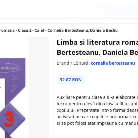
 romana - Clasa 2 - Caiet - Cornelia Bertesteanu, Daniela Besliu
Limba si literatura roman
Bertesteanu, Daniela Be
Brand / Editură:
cornelia bertesteanu
32.67 RON
Auxiliare pentru clasa a III‑a elaborat
lucru pentru elevii din clasa a III‑a sun
copilului. Prezentate intr‑o forma deos
activitati pe care copiii le pot urmari 
si se pot folosi atat impreuna cu manua