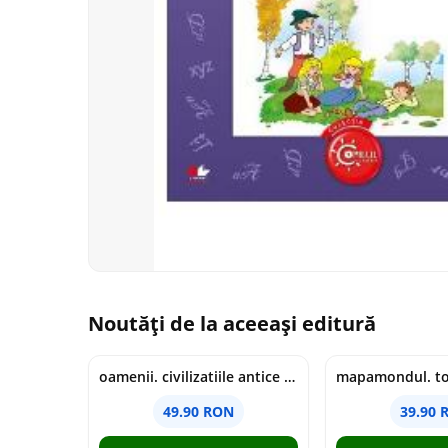
Noutăți de la aceeași editură
oamenii. civilizatiile antice si lucrurile uluitoare pe care le-au creat - jonny marx, charlie davis
49.90 RON
39.90 