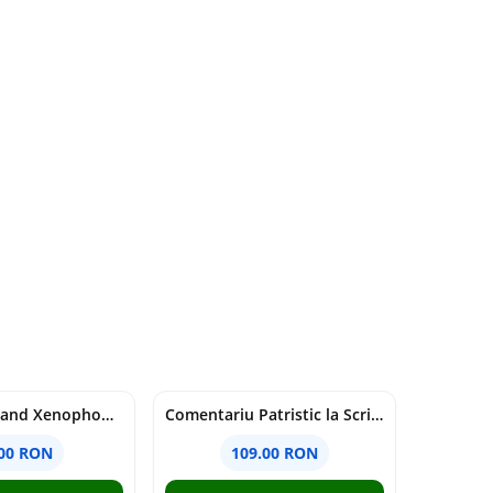
Nationalism and Xenophobia in Post-Soviet Russia - Ioana Madalina Miron
Comentariu Patristic la Scriptura. Vechiul Testament II. Geneza, 12-50 - George Claudiu Tutu, Mark Sheridan, Alexander Baumgarten, Thomas C. Oden
.00 RON
109.00 RON