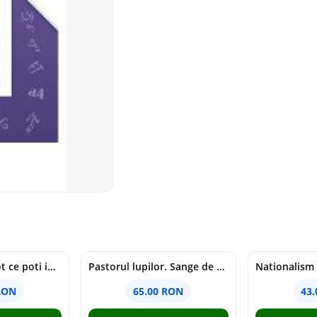
mapamondul. tot ce poti invata dintr-o harta - raquel martin
Pastorul lupilor. Sange de varcolac - Larisa Toader
RON
65.00 RON
43