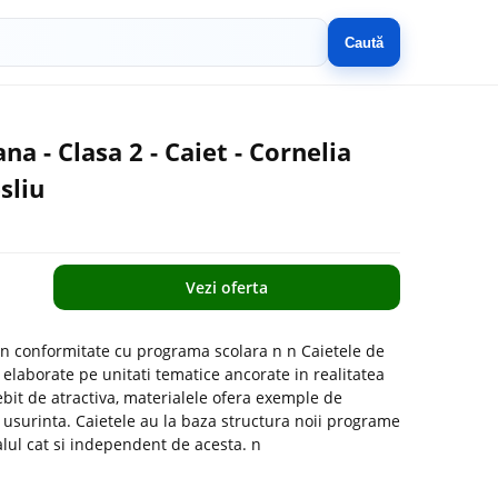
Caută
a - Clasa 2 - Caiet - Cornelia
sliu
Vezi oferta
e in conformitate cu programa scolara n n Caietele de
t elaborate pe unitati tematice ancorate in realitatea
ebit de atractiva, materialele ofera exemple de
cu usurinta. Caietele au la baza structura noii programe
lul cat si independent de acesta. n