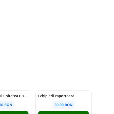
Duhul Sfant si unitatea Bisericii. Jurnal de Conciliu - Andre Scrima
Echipierii raporteaza
.00 RON
50.00 RON