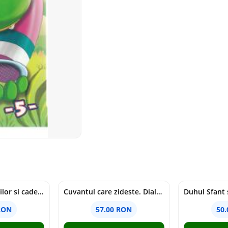
Tragedia migratiilor si caderea imperiilor. Sfantul Augustin si noi - Chantal Delsol
Cuvantul care zideste. Dialoguri - Vartan Arachelian
RON
57.00 RON
50