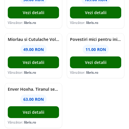
Vezi detalii
Vezi detalii
Vânzător:
libris.ro
Vânzător:
libris.ro
Miorlau si Cutulache Vol.1: Cu bicicleta pana la Luna - Timo Parvela
Povestiri mici pentru inimi mari - Adrian Chiaga, Cristina Chiaga
49.00 RON
11.00 RON
Vezi detalii
Vezi detalii
Vânzător:
libris.ro
Vânzător:
libris.ro
Enver Hoxha. Tiranul secolului al XX-lea - Rober C. Austin, Artan R. Hoxha
63.00 RON
Vezi detalii
Vânzător:
libris.ro