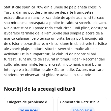
Statisticile spun ca 70% din alunele de pe planeta cresc in
Turcia, dar nu pot descrie nici pe departe frumusetea
extraordinara a stancilor scaldate de apele adanci si turcoaz
sau mireasma proaspata a pinilor in caldura soarelui de vara.
Nicio statistica nu poate reda stralucirea lunii pline, deasupra
izvoarelor termale de la Pamukkale sau simpla placere de a
manca calamari pe o terasa umbrita, langa port, inconjurati
de o istorie covarsitoare. n • Incursiune in obiectivele turistice
ale zonei: plaje, statiuni, situri stravechi si multe altele •
Activitati: De la cumparaturi, la cluburi de noapte si bai
turcesti; sunt multe de savurat in timpul liber • Recomandari
culturale: morminte, temple, crestini, otomani; o mai buna
intelegere a traditiilor locale • Sfaturi utile: Cazare, mancare
si orientare; observatii si ghidare avizata in calatorie
Noutăți de la aceeași editură
Culegere de probleme de matematica - Clasa 8 - Ioana Monalisa Manea, Cristina Neagoe
Comentariu Patristic la Scriptura. Vechiul Testament II. Geneza, 12-50 - George Claudiu Tutu, Mark Sheridan, Alexander Baumgarten, Thomas C. Oden
36.00 RON
109.00 RON