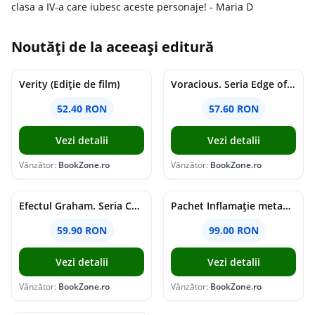
clasa a IV-a care iubesc aceste personaje! - Maria D
Noutăți de la aceeași editură
Verity (Ediție de film)
Voracious. Seria Edge of Darkness Vol.2
52.40 RON
57.60 RON
Vezi detalii
Vezi detalii
Vânzător:
BookZone.ro
Vânzător:
BookZone.ro
Efectul Graham. Seria Campus Diaries Vol.1
Pachet Inflamație metabolism și creier
59.90 RON
99.00 RON
Vezi detalii
Vezi detalii
Vânzător:
BookZone.ro
Vânzător:
BookZone.ro