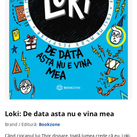
Loki: De data asta nu e vina mea
Brand / Editură:
Bookzone
Când ciocanul lui Thor dispare, toată lumea crede că eu, Loki,