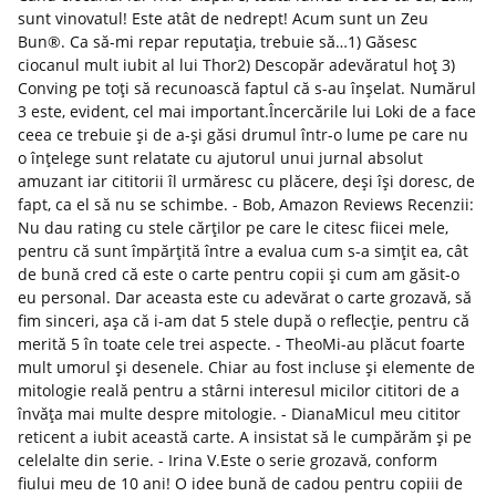
sunt vinovatul! Este atât de nedrept! Acum sunt un Zeu
Bun®. Ca să-mi repar reputația, trebuie să…1) Găsesc
ciocanul mult iubit al lui Thor2) Descopăr adevăratul hoț 3)
Conving pe toți să recunoască faptul că s-au înșelat. Numărul
3 este, evident, cel mai important.Încercările lui Loki de a face
ceea ce trebuie și de a-și găsi drumul într-o lume pe care nu
o înțelege sunt relatate cu ajutorul unui jurnal absolut
amuzant iar cititorii îl urmăresc cu plăcere, deși își doresc, de
fapt, ca el să nu se schimbe. - Bob, Amazon Reviews Recenzii:
Nu dau rating cu stele cărților pe care le citesc fiicei mele,
pentru că sunt împărțită între a evalua cum s-a simțit ea, cât
de bună cred că este o carte pentru copii și cum am găsit-o
eu personal. Dar aceasta este cu adevărat o carte grozavă, să
fim sinceri, așa că i-am dat 5 stele după o reflecție, pentru că
merită 5 în toate cele trei aspecte. - TheoMi-au plăcut foarte
mult umorul și desenele. Chiar au fost incluse și elemente de
mitologie reală pentru a stârni interesul micilor cititori de a
învăța mai multe despre mitologie. - DianaMicul meu cititor
reticent a iubit această carte. A insistat să le cumpărăm și pe
celelalte din serie. - Irina V.Este o serie grozavă, conform
fiului meu de 10 ani! O idee bună de cadou pentru copiii de