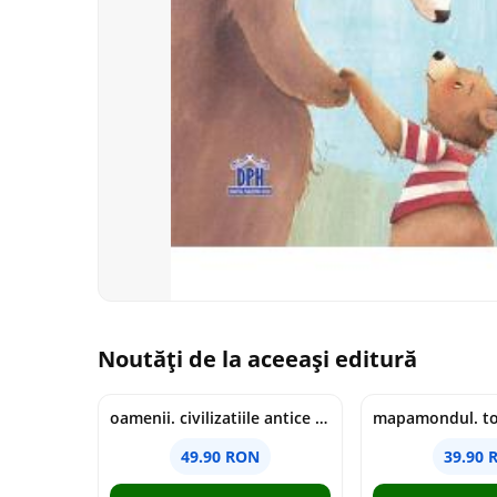
Noutăți de la aceeași editură
oamenii. civilizatiile antice si lucrurile uluitoare pe care le-au creat - jonny marx, charlie davis
49.90 RON
39.90 