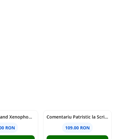
Nationalism and Xenophobia in Post-Soviet Russia - Ioana Madalina Miron
Comentariu Patristic la Scriptura. Vechiul Testament II. Geneza, 12-50 - George Claudiu Tutu, Mark Sheridan, Alexander Baumgarten, Thomas C. Oden
.00 RON
109.00 RON