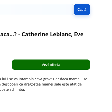
Caută
ca...? - Catherine Leblanc, Eve
Vezi oferta
 lui i se va intampla ceva grav? Dar daca mamei i se
va descoperi ca dragostea mamei sale este atat de
 poate schimba.