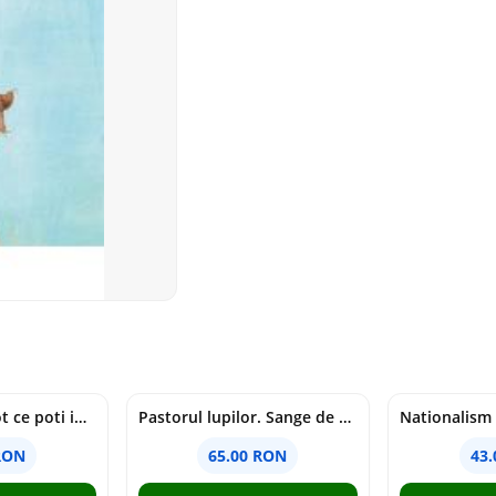
mapamondul. tot ce poti invata dintr-o harta - raquel martin
Pastorul lupilor. Sange de varcolac - Larisa Toader
RON
65.00 RON
43