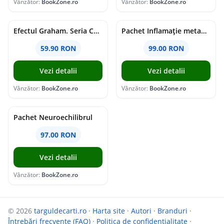
Vânzător:
BookZone.ro
Vânzător:
BookZone.ro
Efectul Graham. Seria Campus Diaries Vol.1
Pachet Inflamație metabolism și creier
59.90 RON
99.00 RON
Vezi detalii
Vezi detalii
Vânzător:
BookZone.ro
Vânzător:
BookZone.ro
Pachet Neuroechilibrul
97.00 RON
Vezi detalii
Vânzător:
BookZone.ro
© 2026
targuldecarti.ro
·
Harta site
·
Autori
·
Branduri
·
Întrebări frecvente (FAQ)
·
Politica de confidențialitate
·