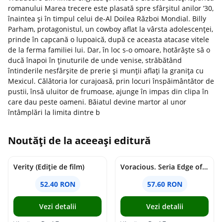
romanului Marea trecere este plasată spre sfârşitul anilor ’30,
înaintea şi în timpul celui de-Al Doilea Război Mondial. Billy
Parham, protagonistul, un cowboy aflat la vârsta adolescenţei,
prinde în capcană o lupoaică, după ce aceasta atacase vitele
de la ferma familiei lui. Dar, în loc s-o omoare, hotărăşte să o
ducă înapoi în ţinuturile de unde venise, străbătând
întinderile nesfârşite de prerie şi munţii aflaţi la graniţa cu
Mexicul. Călătoria lor curajoasă, prin locuri înspăimântător de
pustii, însă uluitor de frumoase, ajunge în impas din clipa în
care dau peste oameni. Băiatul devine martor al unor
întâmplări la limita dintre b
Noutăți de la aceeași editură
Verity (Ediție de film)
Voracious. Seria Edge of Darkness Vol.2
52.40 RON
57.60 RON
Vezi detalii
Vezi detalii