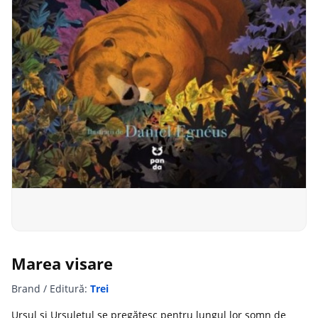
Marea visare
Brand / Editură:
Trei
Ursul și Ursulețul se pregătesc pentru lungul lor somn de