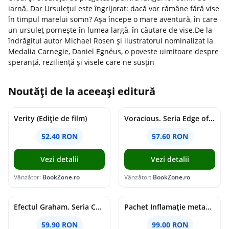
iarnă. Dar Ursulețul este îngrijorat: dacă vor rămâne fără vise
în timpul marelui somn? Așa începe o mare aventură, în care
un ursuleț pornește în lumea largă, în căutare de vise.De la
îndrăgitul autor Michael Rosen și ilustratorul nominalizat la
Medalia Carnegie, Daniel Egnéus, o poveste uimitoare despre
speranță, reziliență și visele care ne susțin
Noutăți de la aceeași editură
Verity (Ediție de film)
Voracious. Seria Edge of Darkness Vol.2
52.40 RON
57.60 RON
Vezi detalii
Vezi detalii
Vânzător:
BookZone.ro
Vânzător:
BookZone.ro
Efectul Graham. Seria Campus Diaries Vol.1
Pachet Inflamație metabolism și creier
59.90 RON
99.00 RON