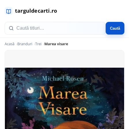
Caută
Acasă
Branduri
Trei
Marea visare