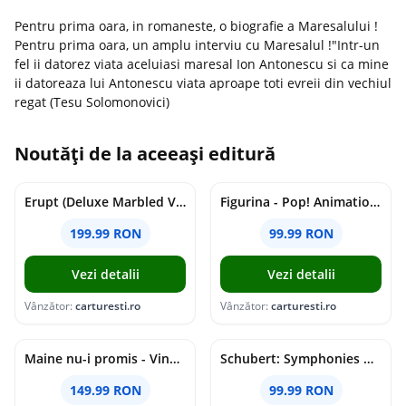
Pentru prima oara, in romaneste, o biografie a Maresalului !
Pentru prima oara, un amplu interviu cu Maresalul !"Intr-un
fel ii datorez viata aceluiasi maresal Ion Antonescu si ca mine
ii datoreaza lui Antonescu viata aproape toti evreii din vechiul
regat (Tesu Solomonovici)
Noutăți de la aceeași editură
Erupt (Deluxe Marbled Vinyl) | Cojo
Figurina - Pop! Animation - One Piece - Nico Robin | Funko
199.99 RON
99.99 RON
Vezi detalii
Vezi detalii
Vânzător:
carturesti.ro
Vânzător:
carturesti.ro
Maine nu-i promis - Vinyl | Grasu XXL
Schubert: Symphonies Nos. 5-6, 8-9; Rosamunde Overture & Ballet Music (SACD) | Herbert von Karajan, Berliner Philharmoniker
149.99 RON
99.99 RON