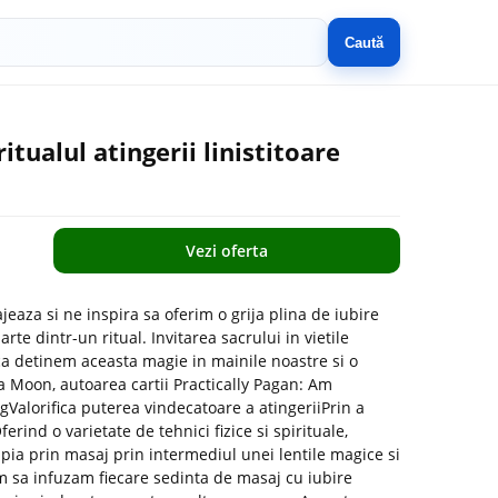
Caută
itualul atingerii linistitoare
Vezi oferta
eaza si ne inspira sa oferim o grija plina de iubire
rte dintr-un ritual. Invitarea sacrului in vietile
ca detinem aceasta magie in mainile noastre si o
nya Moon, autoarea cartii Practically Pagan: Am
gValorifica puterea vindecatoare a atingeriiPrin a
rind o varietate de tehnici fizice si spirituale,
pia prin masaj prin intermediul unei lentile magice si
m sa infuzam fiecare sedinta de masaj cu iubire