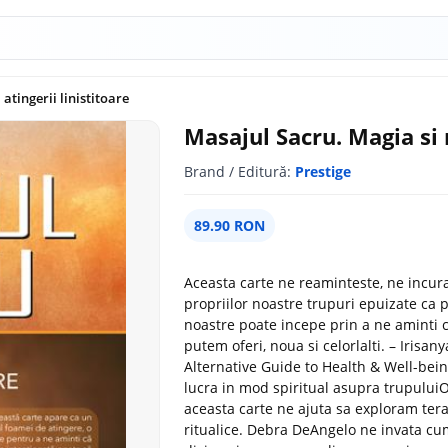
atingerii linistitoare
Masajul Sacru. Magia si r
Brand / Editură:
Prestige
89.90 RON
Aceasta carte ne reaminteste, ne incuraj
propriilor noastre trupuri epuizate ca pa
noastre poate incepe prin a ne aminti 
putem oferi, noua si celorlalti. – Irisa
Alternative Guide to Health & Well-bein
lucra in mod spiritual asupra trupuluiOfe
aceasta carte ne ajuta sa exploram tera
ritualice. Debra DeAngelo ne invata cu