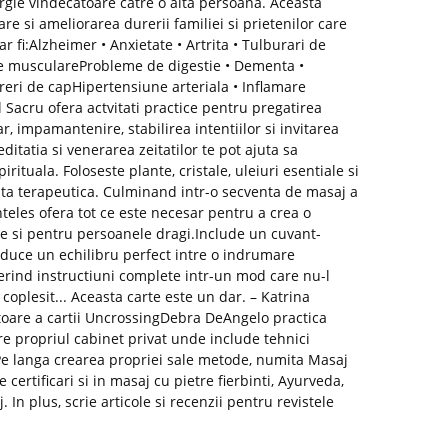
rgie vindecatoare catre o alta persoana. Aceasta
re si ameliorarea durerii familiei si prietenilor care
r fi:Alzheimer • Anxietate • Artrita • Tulburari de
pe musculareProbleme de digestie • Dementa •
ureri de capHipertensiune arteriala • Inflamare
 Sacru ofera actvitati practice pentru pregatirea
ar, impamantenire, stabilirea intentiilor si invitarea
itatia si venerarea zeitatilor te pot ajuta sa
rituala. Foloseste plante, cristale, uleiuri esentiale si
nta terapeutica. Culminand intr-o secventa de masaj a
nteles ofera tot ce este necesar pentru a crea o
e si pentru persoanele dragi.Include un cuvant-
duce un echilibru perfect intre o indrumare
erind instructiuni complete intr-un mod care nu-l
 coplesit... Aceasta carte este un dar. – Katrina
utoare a cartii UncrossingDebra DeAngelo practica
e propriul cabinet privat unde include tehnici
 Pe langa crearea propriei sale metode, numita Masaj
ertificari si in masaj cu pietre fierbinti, Ayurveda,
j. In plus, scrie articole si recenzii pentru revistele