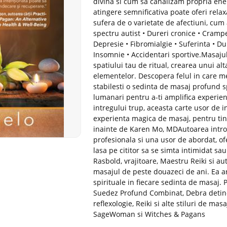
divina si cum sa canalizam propria ene
atingere semnificativa poate oferi relaxa
sufera de o varietate de afectiuni, cum a
spectru autist • Dureri cronice • Cram
Depresie • Fibromialgie • Suferinta • D
Insomnie • Accidentari sportive.Masajul
spatiului tau de ritual, crearea unui alt
elementelor. Descopera felul in care med
stabilesti o sedinta de masaj profund spi
lumanari pentru a-ti amplifica experie
intregului trup, aceasta carte usor de i
experienta magica de masaj, pentru tin
inainte de Karen Mo, MDAutoarea intro
profesionala si una usor de abordat, of
lasa pe cititor sa se simta intimidat sau
Rasbold, vrajitoare, Maestru Reiki si a
masajul de peste douazeci de ani. Ea ar
spirituale in fiecare sedinta de masaj.
Suedez Profund Combinat, Debra detine c
reflexologie, Reiki si alte stiluri de masa
SageWoman si Witches & Pagans