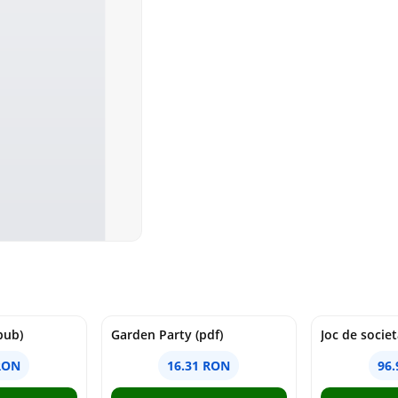
pub)
Garden Party (pdf)
RON
16.31 RON
96