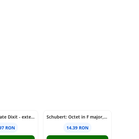
Joc de societate Dixit - extensia Revelations
Schubert: Octet in F major, D803
.97 RON
14.39 RON