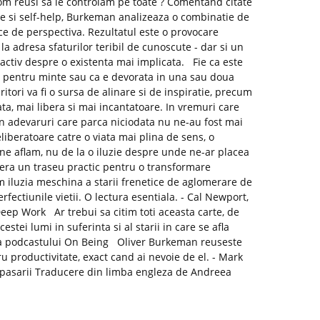
m reusi sa le controlam pe toate ? Comentand citate
logie si self-help, Burkeman analizeaza o combinatie de
ice de perspectiva. Rezultatul este o provocare
la adresa sfaturilor teribil de cunoscute - dar si un
ractiv despre o existenta mai implicata. Fie ca este
i pentru minte sau ca e devorata in una sau doua
itori va fi o sursa de alinare si de inspiratie, precum
ata, mai libera si mai incantatoare. In vremuri care
n adevaruri care parca niciodata nu ne-au fost mai
iberatoare catre o viata mai plina de sens, o
ne aflam, nu de la o iluzie despre unde ne-ar placea
fera un traseu practic pentru o transformare
m iluzia meschina a starii frenetice de aglomerare de
rfectiunile vietii. O lectura esentiala. - Cal Newport,
 Deep Work Ar trebui sa citim toti aceasta carte, de
estei lumi in suferinta si al starii in care se afla
azda podcastului On Being Oliver Burkeman reuseste
ru productivitate, exact cand ai nevoie de el. - Mark
nepasarii Traducere din limba engleza de Andreea