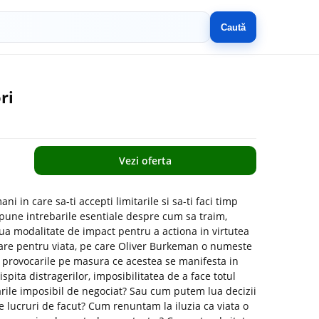
Caută
ri
Vezi oferta
i in care sa-ti accepti limitarile si sa-ti faci timp
 pune intrebarile esentiale despre cum sa traim,
ua modalitate de impact pentru a actiona in virtutea
toare pentru viata, pe care Oliver Burkeman o numeste
 provocarile pe masura ce acestea se manifesta in
 ispita distragerilor, imposibilitatea de a face totul
ile imposibil de negociat? Sau cum putem lua decizii
lucruri de facut? Cum renuntam la iluzia ca viata o