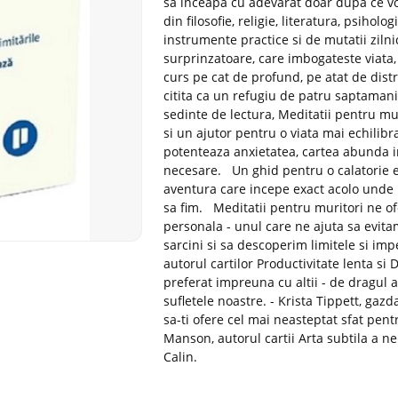
sa inceapa cu adevarat doar dupa ce vo
din filosofie, religie, literatura, psiho
instrumente practice si de mutatii ziln
surprinzatoare, care imbogateste viata, 
curs pe cat de profund, pe atat de dist
citita ca un refugiu de patru saptaman
sedinte de lectura, Meditatii pentru mur
si un ajutor pentru o viata mai echilibr
potenteaza anxietatea, cartea abunda i
necesare. Un ghid pentru o calatorie el
aventura care incepe exact acolo unde 
sa fim. Meditatii pentru muritori ne o
personala - unul care ne ajuta sa evita
sarcini si sa descoperim limitele si impe
autorul cartilor Productivitate lenta si
preferat impreuna cu altii - de dragul ac
sufletele noastre. - Krista Tippett, g
sa-ti ofere cel mai neasteptat sfat pent
Manson, autorul cartii Arta subtila a 
Calin.