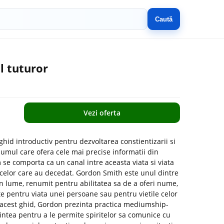
Caută
l tuturor
Vezi oferta
hid introductiv pentru dezvoltarea constientizarii si
iumul care ofera cele mai precise informatii din
se comporta ca un canal intre aceasta viata si viata
 celor care au decedat. Gordon Smith este unul dintre
n lume, renumit pentru abilitatea sa de a oferi nume,
e pentru viata unei persoane sau pentru vietile celor
 acest ghid, Gordon prezinta practica mediumship-
i mintea pentru a le permite spiritelor sa comunice cu