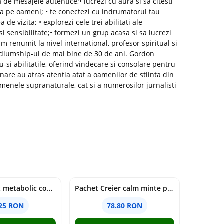
ta de mesajele autentice;• lucrezi cu aura si sa citesti
ra pe oameni; • te conectezi cu indrumatorul tau
 de vizita; • explorezi cele trei abilitati ale
si sensibilitate;• formezi un grup acasa si sa lucrezi
 renumit la nivel international, profesor spiritual si
ediumship-ul de mai bine de 30 de ani. Gordon
-si abilitatile, oferind vindecare si consolare pentru
inare au atras atentia atat a oamenilor de stiinta din
menele supranaturale, cat si a numerosilor jurnalisti
Pachet Reset metabolic complet
Pachet Creier calm minte puternică
.25 RON
78.80 RON