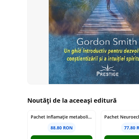
Noutăți de la aceeași editură
Pachet Inflamație metabolism și creier
Pachet Neuroech
88.80 RON
77.80 