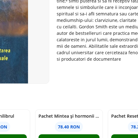
tine;• simti puterea si sa fii receptiv fa
semnele si simbolurile care ii inconjoa
spiritual si sa-i afli semnatura sau cartea
mediumship-ului: clarviziune, claritate 
cu ceilalti. Gordon Smith este un medium
autor de bestselleruri care practica m
calatoreste in jurul lumii, demonstrandu
mii de oameni. Abilitatile sale extraord
cadrul universitar care cerceteaza feno
si producatori de documentare
ilibrul
Pachet Mintea și hormonii tăi
RON
78.40 RON
78