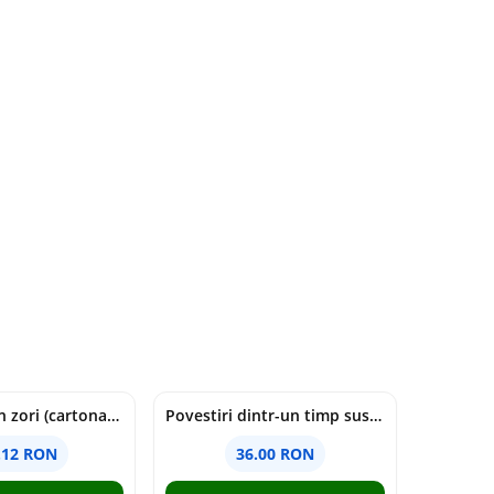
cine moare in zori (cartonata) - holly jackson
Povestiri dintr-un timp suspendat - Simona Mihutiu
.12 RON
36.00 RON