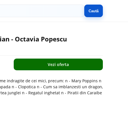
Caută
pian - Octavia Popescu
Vezi oferta
lme indragite de cei mici, precum: n - Mary Poppins n
 Zapada n - Clopotica n - Cum sa imblanzesti un dragon,
tea junglei n - Regatul inghetat n - Piratii din Caraibe