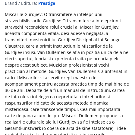
Brand / Editură:
Prestige
Miscarile Gurdjiev: O transmitere a intelepciunii
stravechiMiscarile Gurdjiev: O transmitere a intelepciunii
stravechi reconsidera rolul crucial al Miscarilor Gurdjiev,
aceasta componenta vitala, desi adesea neglijata, a
transmiterii mostenirii lui Gurdjiev.Discipol al lui Solange
Claustres, care a primit instructiunile Miscarilor de la
Gurdjiev insusi, Van Dullemen se afla in pozitia unica de a ne
oferi suportul, teoria si experienta traita pe propria piele
despre acest subiect. Muzician profesionist si vechi
practician al metodei Gurdjiev, Van Dullemen s-a antrenat in
cadrul Miscarilor si a servit drept maestru de
acompaniament pentru aceasta practica timp de mai bine de
30 de ani. Departe de a fi un manual de instructiuni, cartea
de fata ofera intelegerea nepretuita a intrebarilor si
raspunsurilor ridicate de aceasta metoda dinamica
misterioasa, care transcende timpul. Cea mai importanta
carte de pana acum despre Miscari. Dullemen propune ca
realizarile culturale ale lui Gurdjiev sa fie intelese ca o
Gesamtkunstwerk (o opera de arta de sine statatoare) - idee
probabil sesizata, dar nematerializata in cercurile