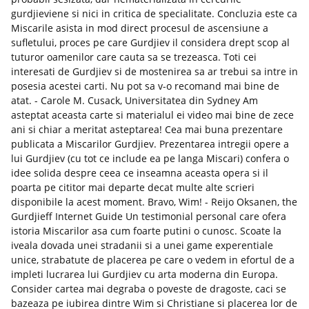
gurdjieviene si nici in critica de specialitate. Concluzia este ca
Miscarile asista in mod direct procesul de ascensiune a
sufletului, proces pe care Gurdjiev il considera drept scop al
tuturor oamenilor care cauta sa se trezeasca. Toti cei
interesati de Gurdjiev si de mostenirea sa ar trebui sa intre in
posesia acestei carti. Nu pot sa v-o recomand mai bine de
atat. - Carole M. Cusack, Universitatea din Sydney Am
asteptat aceasta carte si materialul ei video mai bine de zece
ani si chiar a meritat asteptarea! Cea mai buna prezentare
publicata a Miscarilor Gurdjiev. Prezentarea intregii opere a
lui Gurdjiev (cu tot ce include ea pe langa Miscari) confera o
idee solida despre ceea ce inseamna aceasta opera si il
poarta pe cititor mai departe decat multe alte scrieri
disponibile la acest moment. Bravo, Wim! - Reijo Oksanen, the
Gurdjieff Internet Guide Un testimonial personal care ofera
istoria Miscarilor asa cum foarte putini o cunosc. Scoate la
iveala dovada unei stradanii si a unei game experentiale
unice, strabatute de placerea pe care o vedem in efortul de a
impleti lucrarea lui Gurdjiev cu arta moderna din Europa.
Consider cartea mai degraba o poveste de dragoste, caci se
bazeaza pe iubirea dintre Wim si Christiane si placerea lor de