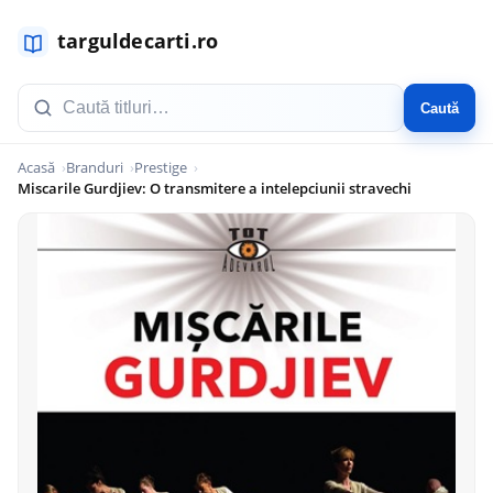
Caută
Acasă
Branduri
Prestige
Miscarile Gurdjiev: O transmitere a intelepciunii stravechi