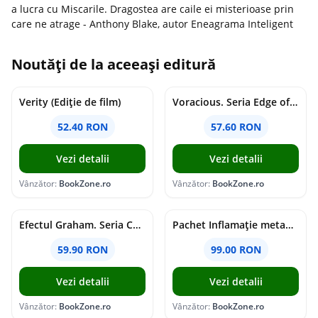
a lucra cu Miscarile. Dragostea are caile ei misterioase prin
care ne atrage - Anthony Blake, autor Eneagrama Inteligent
Noutăți de la aceeași editură
Verity (Ediție de film)
Voracious. Seria Edge of Darkness Vol.2
52.40 RON
57.60 RON
Vezi detalii
Vezi detalii
Vânzător:
BookZone.ro
Vânzător:
BookZone.ro
Efectul Graham. Seria Campus Diaries Vol.1
Pachet Inflamație metabolism și creier
59.90 RON
99.00 RON
Vezi detalii
Vezi detalii
Vânzător:
BookZone.ro
Vânzător:
BookZone.ro