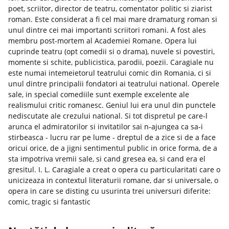
poet, scriitor, director de teatru, comentator politic si ziarist
roman. Este considerat a fi cel mai mare dramaturg roman si
unul dintre cei mai importanti scriitori romani. A fost ales
membru post-mortem al Academiei Romane. Opera lui
cuprinde teatru (opt comedii si o drama), nuvele si povestiri,
momente si schite, publicistica, parodii, poezii. Caragiale nu
este numai intemeietorul teatrului comic din Romania, ci si
unul dintre principalii fondatori ai teatrului national. Operele
sale, in special comediile sunt exemple excelente ale
realismului critic romanesc. Geniul lui era unul din punctele
nediscutate ale crezului national. Si tot dispretul pe care-l
arunca el admiratorilor si invitatilor sai n-ajungea ca sa-i
stirbeasca - lucru rar pe lume - dreptul de a zice si de a face
oricui orice, de a jigni sentimentul public in orice forma, de a
sta impotriva vremii sale, si cand gresea ea, si cand era el
gresitul. I. L. Caragiale a creat o opera cu particularitati care o
unicizeaza in contextul literaturii romane, dar si universale, o
opera in care se disting cu usurinta trei universuri diferite:
comic, tragic si fantastic