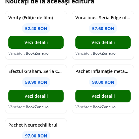
Noutăți de la aceeași editură
Verity (Ediție de film)
Voracious. Seria Edge of Darkness Vol.2
52.40 RON
57.60 RON
Vezi detalii
Vezi detalii
Vânzător:
BookZone.ro
Vânzător:
BookZone.ro
Efectul Graham. Seria Campus Diaries Vol.1
Pachet Inflamație metabolism și creier
59.90 RON
99.00 RON
Vezi detalii
Vezi detalii
Vânzător:
BookZone.ro
Vânzător:
BookZone.ro
Pachet Neuroechilibrul
97.00 RON