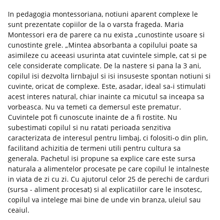
In pedagogia montessoriana, notiuni aparent complexe le
sunt prezentate copiilor de la o varsta frageda. Maria
Montessori era de parere ca nu exista „cunostinte usoare si
cunostinte grele. „Mintea absorbanta a copilului poate sa
asimileze cu aceeasi usurinta atat cuvintele simple, cat si pe
cele considerate complicate. De la nastere si pana la 3 ani,
copilul isi dezvolta lirnbajul si isi insuseste spontan notiuni si
cuvinte, oricat de complexe. Este, asadar, ideal sa-i stimulati
acest interes natural, chiar inainte ca micutul sa inceapa sa
vorbeasca. Nu va temeti ca demersul este prematur.
Cuvintele pot fi cunoscute inainte de a fi rostite. Nu
subestimati copilul si nu ratati perioada senzitiva
caracterizata de interesul pentru limbaj, ci folositi-o din plin,
facilitand achizitia de termeni utili pentru cultura sa
generala. Pachetul isi propune sa explice care este sursa
naturala a alimentelor procesate pe care copilul le intalneste
in viata de zi cu zi. Cu ajutorul celor 25 de perechi de carduri
(sursa - aliment procesat) si al explicatiilor care le insotesc,
copilul va intelege mai bine de unde vin branza, uleiul sau
ceaiul.