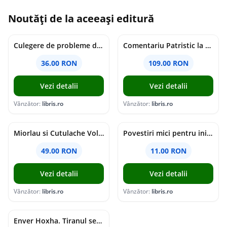
Noutăți de la aceeași editură
Culegere de probleme de matematica - Clasa 8 - Ioana Monalisa Manea, Cristina Neagoe
Comentariu Patristic la Scriptura. Vechiul Testament II. Geneza, 12-50 - George Claudiu Tutu, Mark Sheridan, Alexander Baumgarten, Thomas C. Oden
36.00 RON
109.00 RON
Vezi detalii
Vezi detalii
Vânzător:
libris.ro
Vânzător:
libris.ro
Miorlau si Cutulache Vol.1: Cu bicicleta pana la Luna - Timo Parvela
Povestiri mici pentru inimi mari - Adrian Chiaga, Cristina Chiaga
49.00 RON
11.00 RON
Vezi detalii
Vezi detalii
Vânzător:
libris.ro
Vânzător:
libris.ro
Enver Hoxha. Tiranul secolului al XX-lea - Rober C. Austin, Artan R. Hoxha