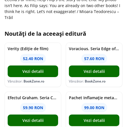
isn’t here. As Filip says: You are already on two other books! I
think he is right. Let’s not exaggerate! / Mioara Teodorescu –
Trăil
Noutăți de la aceeași editură
Verity (Ediție de film)
Voracious. Seria Edge of Darkness Vol.2
52.40 RON
57.60 RON
Vezi detalii
Vezi detalii
Vânzător:
BookZone.ro
Vânzător:
BookZone.ro
Efectul Graham. Seria Campus Diaries Vol.1
Pachet Inflamație metabolism și creier
59.90 RON
99.00 RON
Vezi detalii
Vezi detalii