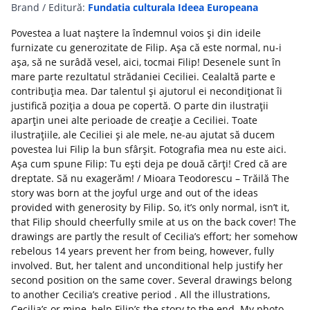
Brand / Editură:
Fundatia culturala Ideea Europeana
Povestea a luat naștere la îndemnul voios și din ideile
furnizate cu generozitate de Filip. Așa că este normal, nu-i
așa, să ne surâdă vesel, aici, tocmai Filip! Desenele sunt în
mare parte rezultatul strădaniei Ceciliei. Cealaltă parte e
contribuția mea. Dar talentul și ajutorul ei necondiționat îi
justifică poziția a doua pe copertă. O parte din ilustrații
aparțin unei alte perioade de creație a Ceciliei. Toate
ilustrațiile, ale Ceciliei și ale mele, ne-au ajutat să ducem
povestea lui Filip la bun sfârșit. Fotografia mea nu este aici.
Așa cum spune Filip: Tu ești deja pe două cărți! Cred că are
dreptate. Să nu exagerăm! / Mioara Teodorescu – Trăilă The
story was born at the joyful urge and out of the ideas
provided with generosity by Filip. So, it’s only normal, isn’t it,
that Filip should cheerfully smile at us on the back cover! The
drawings are partly the result of Cecilia’s effort; her somehow
rebelous 14 years prevent her from being, however, fully
involved. But, her talent and unconditional help justify her
second position on the same cover. Several drawings belong
to another Cecilia’s creative period . All the illustrations,
Cecilia’s or mine, help Filipʼs the story to the end. My photo