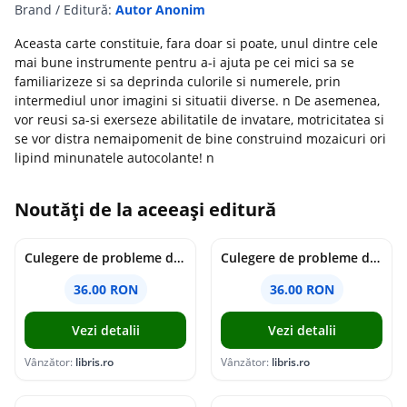
Brand / Editură:
Autor Anonim
Aceasta carte constituie, fara doar si poate, unul dintre cele
mai bune instrumente pentru a-i ajuta pe cei mici sa se
familiarizeze si sa deprinda culorile si numerele, prin
intermediul unor imagini si situatii diverse. n De asemenea,
vor reusi sa-si exerseze abilitatile de invatare, motricitatea si
se vor distra nemaipomenit de bine construind mozaicuri ori
lipind minunatele autocolante! n
Noutăți de la aceeași editură
Culegere de probleme de matematica - Clasa 7 - Ioana Monalisa Manea
Culegere de probleme de matematica - Clasa 6 - Ioana Monalisa Manea, Cristina Neagoe
36.00 RON
36.00 RON
Vezi detalii
Vezi detalii
Vânzător:
libris.ro
Vânzător:
libris.ro