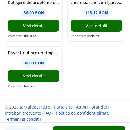
Culegere de probleme de matematica - Clasa 5 - Ioana Monalisa Manea, Cristina Neagoe
cine moare in zori (cartonata) - holly jackson
36.00 RON
115.12 RON
Vezi detalii
Vezi detalii
Vânzător:
libris.ro
Vânzător:
libris.ro
Povestiri dintr-un timp suspendat - Simona Mihutiu
36.00 RON
Vezi detalii
Vânzător:
libris.ro
© 2026
targuldecarti.ro
·
Harta site
·
Autori
·
Branduri
·
Întrebări frecvente (FAQ)
·
Politica de confidențialitate
·
Termeni si conditii
Parteneri:
InfoCompanii.ro
și
GoShopping.ro