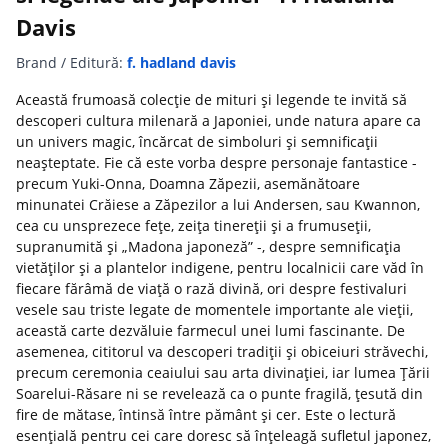
Davis
Brand / Editură:
f. hadland davis
Această frumoasă colecție de mituri și legende te invită să
descoperi cultura milenară a Japoniei, unde natura apare ca
un univers magic, încărcat de simboluri și semnificații
neașteptate. Fie că este vorba despre personaje fantastice -
precum Yuki-Onna, Doamna Zăpezii, asemănătoare
minunatei Crăiese a Zăpezilor a lui Andersen, sau Kwannon,
cea cu unsprezece fețe, zeița tinereții și a frumuseții,
supranumită și „Madona japoneză” -, despre semnificația
vietăților și a plantelor indigene, pentru localnicii care văd în
fiecare fărâmă de viață o rază divină, ori despre festivaluri
vesele sau triste legate de momentele importante ale vieții,
această carte dezvăluie farmecul unei lumi fascinante. De
asemenea, cititorul va descoperi tradiții și obiceiuri străvechi,
precum ceremonia ceaiului sau arta divinației, iar lumea Țării
Soarelui-Răsare ni se revelează ca o punte fragilă, țesută din
fire de mătase, întinsă între pământ și cer. Este o lectură
esențială pentru cei care doresc să înțeleagă sufletul japonez,