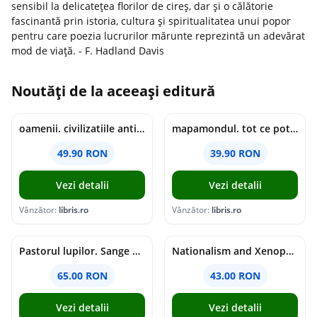
sensibil la delicatețea florilor de cireș, dar și o călătorie
fascinantă prin istoria, cultura și spiritualitatea unui popor
pentru care poezia lucrurilor mărunte reprezintă un adevărat
mod de viață. - F. Hadland Davis
Noutăți de la aceeași editură
oamenii. civilizatiile antice si lucrurile uluitoare pe care le-au creat - jonny marx, charlie davis
mapamondul. tot ce poti invata dintr-o harta - raquel martin
49.90 RON
39.90 RON
Vezi detalii
Vezi detalii
Vânzător:
libris.ro
Vânzător:
libris.ro
Pastorul lupilor. Sange de varcolac - Larisa Toader
Nationalism and Xenophobia in Post-Soviet Russia - Ioana Madalina Miron
65.00 RON
43.00 RON
Vezi detalii
Vezi detalii