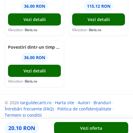
36.00 RON
115.12 RON
Vezi detalii
Vezi detalii
Vânzător:
libris.ro
Vânzător:
libris.ro
Povestiri dintr-un timp suspendat - Simona Mihutiu
36.00 RON
Vezi detalii
Vânzător:
libris.ro
© 2026
targuldecarti.ro
·
Harta site
·
Autori
·
Branduri
·
Întrebări frecvente (FAQ)
·
Politica de confidențialitate
·
Termeni si conditii
Parteneri:
InfoCompanii.ro
și
GoShopping.ro
20.10 RON
Vezi oferta