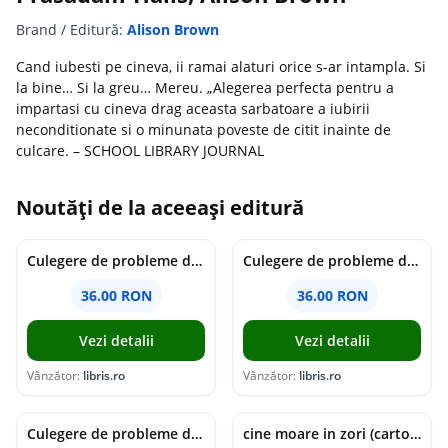
Brand / Editură:
Alison Brown
Cand iubesti pe cineva, ii ramai alaturi orice s-ar intampla. Si
la bine… Si la greu… Mereu. „Alegerea perfecta pentru a
impartasi cu cineva drag aceasta sarbatoare a iubirii
neconditionate si o minunata poveste de citit inainte de
culcare. – SCHOOL LIBRARY JOURNAL
Noutăți de la aceeași editură
Culegere de probleme de matematica - Clasa 7 - Ioana Monalisa Manea
Culegere de probleme de matematica - Clasa 6 - Ioana Monalisa Manea, Cristina Neagoe
36.00 RON
36.00 RON
Vezi detalii
Vezi detalii
Vânzător:
libris.ro
Vânzător:
libris.ro
Culegere de probleme de matematica - Clasa 5 - Ioana Monalisa Manea, Cristina Neagoe
cine moare in zori (cartonata) - holly jackson