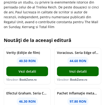
prezinta un studiu, cu privire la evenimentele istorice din
perioada celui de-al Treilea Reich. De peste douazeci si cinci
de ani, Paul lucreaza in calitate de scriitor si autor de
recenzii, independent, pentru numeroase publicatii din
Regatul Unit, avand o contributie constanta pentru The Mail
on Sunday, Kerrang si Total Film
Noutăți de la aceeași editură
Verity (Ediție de film)
Voracious. Seria Edge of Darkness Vol.2
40.50 RON
44.60 RON
Vezi detalii
Vezi detalii
Vânzător:
BookZone.ro
Vânzător:
BookZone.ro
Efectul Graham. Seria Campus Diaries Vol.1
Pachet Inflamație metabolism și creier
46.30 RON
97.80 RON