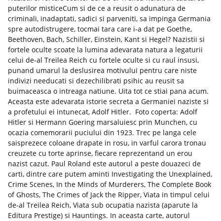
puterilor misticeCum si de ce a reusit o adunatura de
criminali, inadaptati, sadici si parveniti, sa impinga Germania
spre autodistrugere, tocmai tara care i-a dat pe Goethe,
Beethoven, Bach, Schiller, Einstein, Kant si Hegel? Nazistii si
fortele oculte scoate la lumina adevarata natura a legaturii
celui de-al Treilea Reich cu fortele oculte si cu raul insusi,
punand umarul la deslusirea motivului pentru care niste
indivizi needucati si dezechilibrati psihic au reusit sa
buimaceasca o intreaga natiune. Uita tot ce stiai pana acum.
Aceasta este adevarata istorie secreta a Germaniei naziste si
a profetului ei intunecat, Adolf Hitler. Foto coperta: Adolf
Hitler si Hermann Goering marsaluiesc prin Munchen, cu
ocazia comemorarii puciului din 1923. Trec pe langa cele
saisprezece coloane drapate in rosu, in varful carora tronau
creuzete cu torte aprinse, fiecare reprezentand un erou
nazist cazut. Paul Roland este autorul a peste douazeci de
carti, dintre care putem aminti Investigating the Unexplained,
Crime Scenes, In the Minds of Murderers, The Complete Book
of Ghosts, The Crimes of Jack the Ripper, Viata in timpul celui
de-al Treilea Reich, Viata sub ocupatia nazista (aparute la
Editura Prestige) si Hauntings. In aceasta carte, autorul