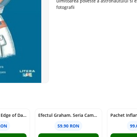
uimitoarea poveste a astronautului si e
fotografii
Voracious. Seria Edge of Darkness Vol.2
Efectul Graham. Seria Campus Diaries Vol.1
RON
59.90 RON
99