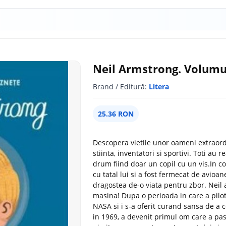
Neil Armstrong. Volumu
Brand / Editură:
Litera
25.36 RON
Descopera vietile unor oameni extraordin
stiinta, inventatori si sportivi. Toti au r
drum fiind doar un copil cu un vis.In c
cu tatal lui si a fost fermecat de avioa
dragostea de-o viata pentru zbor. Neil a
masina! Dupa o perioada in care a pilo
NASA si i s-a oferit curand sansa de a 
in 1969, a devenit primul om care a pasi