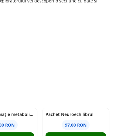
xploratorului vei descoperi o sectiune cu date si
Pachet Inflamație metabolism și creier
Pachet Neuroechilibrul
.00 RON
97.00 RON