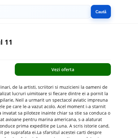
Caută
l 11
Vezi oferta
ari, de la artisti, scriitori si muzicieni la oameni de
ealizat lucruri uimitoare si fiecare dintre ei a pornit la
opilarie, Neil a urmarit un spectacol aviatic impreuna
nele pe care le-a vazut acolo. Acel moment i-a starnit
 invatat sa piloteze inainte chiar sa stie sa conduca o
tat avioane pentru marina americana, s-a alaturat
conduce prima expeditie pe Luna. A scris istorie cand,
t pe suprafata ei.La sfarsitul acestei carti despre