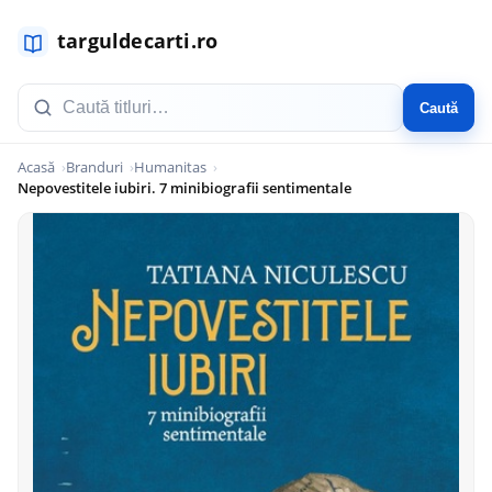
Caută
Acasă
Branduri
Humanitas
Nepovestitele iubiri. 7 minibiografii sentimentale