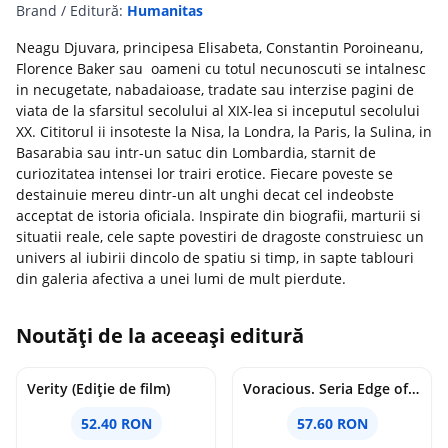
Brand / Editură:
Humanitas
Neagu Djuvara, principesa Elisabeta, Constantin Poroineanu,
Florence Baker sau oameni cu totul necunoscuti se intalnesc
in necugetate, nabadaioase, tradate sau interzise pagini de
viata de la sfarsitul secolului al XIX-lea si inceputul secolului
XX. Cititorul ii insoteste la Nisa, la Londra, la Paris, la Sulina, in
Basarabia sau intr-un satuc din Lombardia, starnit de
curiozitatea intensei lor trairi erotice. Fiecare poveste se
destainuie mereu dintr-un alt unghi decat cel indeobste
acceptat de istoria oficiala. Inspirate din biografii, marturii si
situatii reale, cele sapte povestiri de dragoste construiesc un
univers al iubirii dincolo de spatiu si timp, in sapte tablouri
din galeria afectiva a unei lumi de mult pierdute.
Noutăți de la aceeași editură
Verity (Ediție de film)
Voracious. Seria Edge of Darkness Vol.2
52.40 RON
57.60 RON