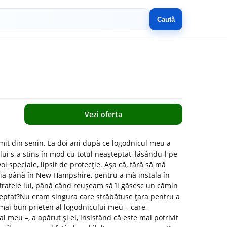
Caută
Vezi oferta
imit din senin. La doi ani după ce logodnicul meu a
lui s-a stins în mod cu totul neașteptat, lăsându-l pe
voi speciale, lipsit de protecție. Așa că, fără să mă
nia până în New Hampshire, pentru a mă instala în
e fratele lui, până când reușeam să îi găsesc un cămin
așteptat?Nu eram singura care străbătuse țara pentru a
 mai bun prieten al logodnicului meu – care,
 meu –, a apărut și el, insistând că este mai potrivit