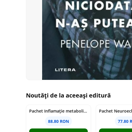
Noutăți de la aceeași editură
Pachet Inflamație metabolism și creier
Pachet Neuroech
88.80 RON
77.80 