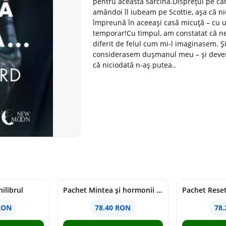
pentru această sarcină.Disprețul pe car
amândoi îl iubeam pe Scottie, așa că nic
împreună în aceeași casă micuță – cu u
temporar!Cu timpul, am constatat că ne
diferit de felul cum mi-l imaginasem. Ș
considerasem dușmanul meu – și deveni
că niciodată n-aș putea..
ilibrul
Pachet Mintea și hormonii tăi
RON
78.40 RON
78