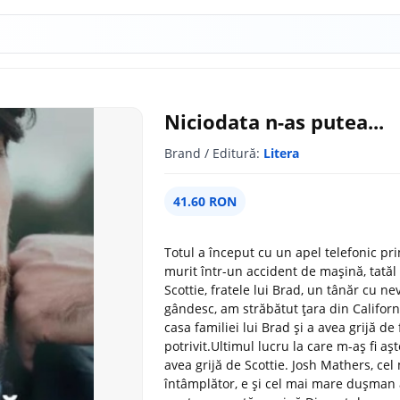
Niciodata n-as putea...
Brand / Editură:
Litera
41.60 RON
Totul a început cu un apel telefonic pr
murit într-un accident de mașină, tatăl 
Scottie, fratele lui Brad, un tânăr cu ne
gândesc, am străbătut țara din Califor
casa familiei lui Brad și a avea grijă d
potrivit.Ultimul lucru la care m-aș fi 
avea grijă de Scottie. Josh Mathers, cel
întâmplător, e și cel mai mare dușman al