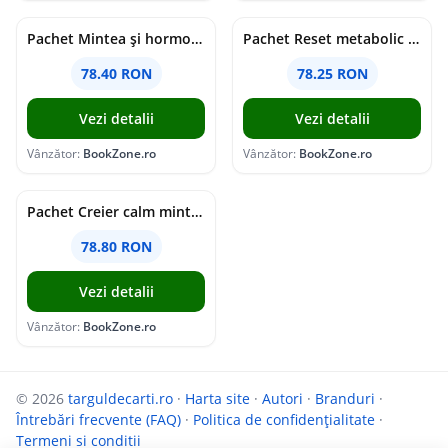
Pachet Mintea și hormonii tăi
Pachet Reset metabolic complet
78.40 RON
78.25 RON
Vezi detalii
Vezi detalii
Vânzător:
BookZone.ro
Vânzător:
BookZone.ro
Pachet Creier calm minte puternică
78.80 RON
Vezi detalii
Vânzător:
BookZone.ro
© 2026
targuldecarti.ro
·
Harta site
·
Autori
·
Branduri
·
Întrebări frecvente (FAQ)
·
Politica de confidențialitate
·
Termeni si conditii