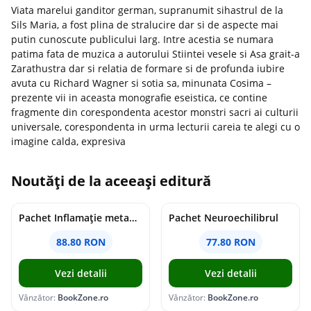
Viata marelui ganditor german, supranumit sihastrul de la
Sils Maria, a fost plina de stralucire dar si de aspecte mai
putin cunoscute publicului larg. Intre acestia se numara
patima fata de muzica a autorului Stiintei vesele si Asa grait-a
Zarathustra dar si relatia de formare si de profunda iubire
avuta cu Richard Wagner si sotia sa, minunata Cosima –
prezente vii in aceasta monografie eseistica, ce contine
fragmente din corespondenta acestor monstri sacri ai culturii
universale, corespondenta in urma lecturii careia te alegi cu o
imagine calda, expresiva
Noutăți de la aceeași editură
Pachet Inflamație metabolism și creier
Pachet Neuroechilibrul
88.80 RON
77.80 RON
Vezi detalii
Vezi detalii
Vânzător:
BookZone.ro
Vânzător:
BookZone.ro